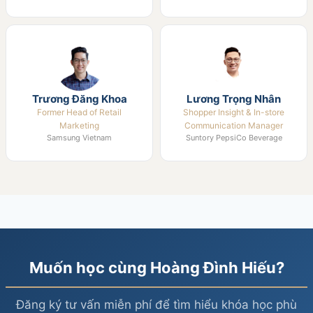
Trương Đăng Khoa
Lương Trọng Nhân
Former Head of Retail
Shopper Insight & In-store
Marketing
Communication Manager
Samsung Vietnam
Suntory PepsiCo Beverage
Muốn học cùng Hoàng Đình Hiếu?
Đăng ký tư vấn miễn phí để tìm hiểu khóa học phù