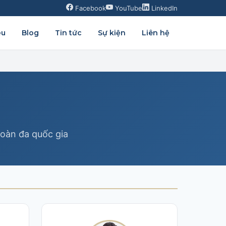
Facebook
YouTube
LinkedIn
ệu
Blog
Tin tức
Sự kiện
Liên hệ
đoàn đa quốc gia