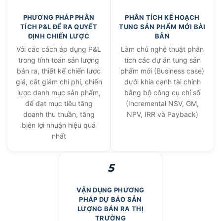
PHƯƠNG PHÁP PHÂN
PHÂN TÍCH KẾ HOẠCH
TÍCH P&L ĐỂ RA QUYẾT
TUNG SẢN PHẨM MỚI BÀI
ĐỊNH CHIẾN LƯỢC
BẢN
Với các cách áp dụng P&L
Làm chủ nghệ thuật phân
trong tính toán sản lượng
tích các dự án tung sản
bán ra, thiết kế chiến lược
phẩm mới (Business case)
giá, cắt giảm chi phí, chiến
dưới khía cạnh tài chính
lược danh mục sản phẩm,
bằng bộ công cụ chỉ số
để đạt mục tiêu tăng
(Incremental NSV, GM,
doanh thu thuần, tăng
NPV, IRR và Payback)
biên lợi nhuận hiệu quả
nhất
5
VẬN DỤNG PHƯƠNG
PHÁP DỰ BÁO SẢN
LƯỢNG BÁN RA THỊ
TRƯỜNG