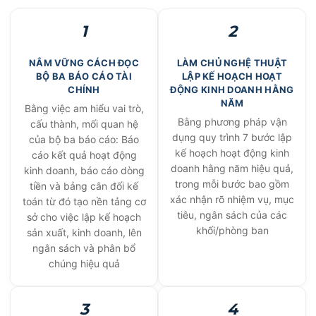
1
2
NẮM VỮNG CÁCH ĐỌC
LÀM CHỦ NGHỆ THUẬT
BỘ BA BÁO CÁO TÀI
LẬP KẾ HOẠCH HOẠT
CHÍNH
ĐỘNG KINH DOANH HẰNG
NĂM
Bằng việc am hiểu vai trò,
Bằng phương pháp vận
cấu thành, mối quan hệ
dụng quy trình 7 bước lập
của bộ ba báo cáo: Báo
kế hoạch hoạt động kinh
cáo kết quả hoạt động
doanh hằng năm hiệu quả,
kinh doanh, báo cáo dòng
trong mỗi bước bao gồm
tiền và bảng cân đối kế
xác nhận rõ nhiệm vụ, mục
toán từ đó tạo nền tảng cơ
tiêu, ngân sách của các
sở cho việc lập kế hoạch
khối/phòng ban
sản xuất, kinh doanh, lên
ngân sách và phân bổ
chúng hiệu quả
3
4