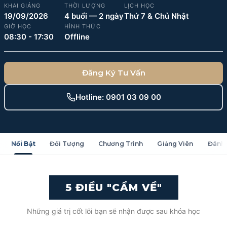
KHAI GIẢNG
THỜI LƯỢNG
LỊCH HỌC
SALES & DISTRIBUTION
19/09/2026
4 buổi — 2 ngày
Thứ 7 & Chủ Nhật
GIỜ HỌC
HÌNH THỨC
08:30 - 17:30
Offline
Modern Trade Key Account Management
Quản trị khách hàng trọng điểm kênh hiện đại
Đăng Ký Tư Vấn
Design Winning Ecommerce Channel
Chiến lược kênh thương mại điện tử
Hotline: 0901 03 09 00
LỊCH HỌC
Xem lịch khai giảng tất cả khóa học
Đăng ký ngay →
Nổi Bật
Đối Tượng
Chương Trình
Giảng Viên
Đánh 
5 ĐIỀU "CẦM VỀ"
Những giá trị cốt lõi bạn sẽ nhận được sau khóa học