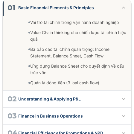
01
Basic Financial Elements & Principles
Vai trò tài chính trong vận hành doanh nghiệp
Value Chain thinking cho chiến lược tài chính hiệu
quả
Ba báo cáo tài chính quan trọng: Income
Statement, Balance Sheet, Cash Flow
Ứng dụng Balance Sheet cho quyết định về cấu
trúc vốn
Quản lý dòng tiền (3 loại cash flow)
02
Understanding & Applying P&L
Deep dive các thành phần Income Statement
03
Finance in Business Operations
Tối ưu Net Sales Value và quyết định Profit
Quy trình 7 bước lập Annual Operating Plan
04
Financial Efficiency for Promotions & NPD
Chiến lược tối ưu product portfolio