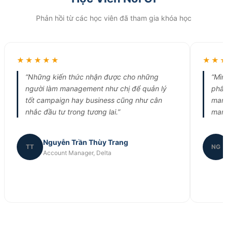
Phản hồi từ các học viên đã tham gia khóa học
★★★★★
★★
“Những kiến thức nhận được cho những
“Mìn
người làm management như chị để quản lý
phẩm
tốt campaign hay business cũng như cân
mark
nhắc đầu tư trong tương lai.”
mark
Nguyễn Trần Thùy Trang
TT
NG
Account Manager, Delta