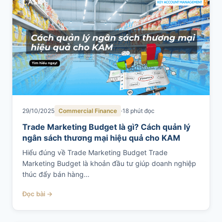
SALES & DISTRIBUTION
Modern Trade Key Account Management
Quản trị khách hàng trọng điểm kênh hiện đại
Design Winning Ecommerce Channel
Chiến lược kênh thương mại điện tử
LỊCH HỌC
29/10/2025
Commercial Finance
18 phút đọc
Xem lịch khai giảng tất cả khóa học
Trade Marketing Budget là gì? Cách quản lý
Đăng ký ngay →
ngân sách thương mại hiệu quả cho KAM
Hiểu đúng về Trade Marketing Budget Trade
Marketing Budget là khoản đầu tư giúp doanh nghiệp
thúc đẩy bán hàng…
Đọc bài →