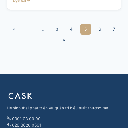
Đọc bài →
«
1
…
3
4
5
6
7
»
Hệ sinh thái phát triển và quản trị hiệu suất thương mại
0901 03 09 00
028 3620 0591