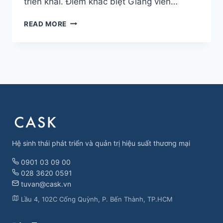
triển khai. Điểm khác biệt Giảng viên…
KHÓA
READ MORE
HỌC
AOP
–
ANNUAL
OPERATING
PLAN
Hệ sinh thái phát triển và quản trị hiệu suất thương mại
0901 03 09 00
028 3620 0591
tuvan@cask.vn
Lầu 4, 102C Cống Quỳnh, P. Bến Thành, TP.HCM