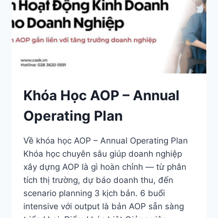
SALES & DISTRIBUTION
Modern Trade Key Account Management
Quản trị khách hàng trọng điểm kênh hiện đại
Design Winning Ecommerce Channel
Chiến lược kênh thương mại điện tử
Khóa Học AOP – Annual
LỊCH HỌC
Operating Plan
Xem lịch khai giảng tất cả khóa học
Đăng ký ngay →
Về khóa học AOP – Annual Operating Plan
Khóa học chuyên sâu giúp doanh nghiệp
xây dựng AOP là gì hoàn chỉnh — từ phân
tích thị trường, dự báo doanh thu, đến
scenario planning 3 kịch bản. 6 buổi
intensive với output là bản AOP sẵn sàng