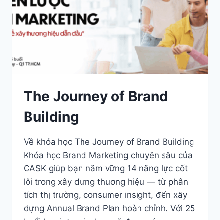
SALES & DISTRIBUTION
Modern Trade Key Account Management
Quản trị khách hàng trọng điểm kênh hiện đại
Design Winning Ecommerce Channel
Chiến lược kênh thương mại điện tử
The Journey of Brand
LỊCH HỌC
Building
Xem lịch khai giảng tất cả khóa học
Đăng ký ngay →
Về khóa học The Journey of Brand Building
Khóa học Brand Marketing chuyên sâu của
CASK giúp bạn nắm vững 14 năng lực cốt
lõi trong xây dựng thương hiệu — từ phân
tích thị trường, consumer insight, đến xây
dựng Annual Brand Plan hoàn chỉnh. Với 25