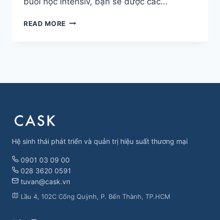
buổi học intensiv, bạn sẽ được các…
THE
READ MORE
JOURNEY
OF
BRAND
BUILDING
Hệ sinh thái phát triển và quản trị hiệu suất thương mại
0901 03 09 00
028 3620 0591
tuvan@cask.vn
Lầu 4, 102C Cống Quỳnh, P. Bến Thành, TP.HCM