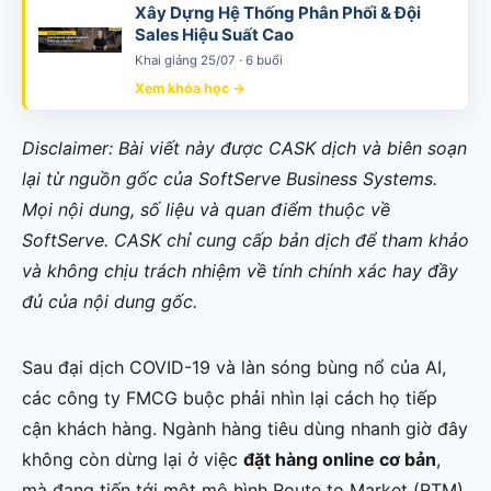
Xây Dựng Hệ Thống Phân Phối & Đội
Sales Hiệu Suất Cao
Khai giảng 25/07 · 6 buổi
Xem khóa học →
Disclaimer: Bài viết này được CASK dịch và biên soạn
lại từ nguồn gốc của SoftServe Business Systems.
Mọi nội dung, số liệu và quan điểm thuộc về
SoftServe. CASK chỉ cung cấp bản dịch để tham khảo
và không chịu trách nhiệm về tính chính xác hay đầy
đủ của nội dung gốc.
Sau đại dịch COVID-19 và làn sóng bùng nổ của AI,
các công ty FMCG buộc phải nhìn lại cách họ tiếp
cận khách hàng. Ngành hàng tiêu dùng nhanh giờ đây
không còn dừng lại ở việc
đặt hàng online cơ bản
,
mà đang tiến tới một mô hình Route to Market (RTM)