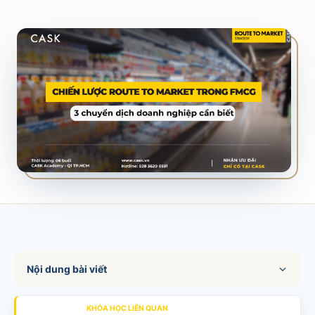
SALES & DISTRIBUTION
Modern Trade Key Account Management
Quản trị khách hàng trọng điểm kênh hiện đại
Design Winning Ecommerce Channel
Chiến lược kênh thương mại điện tử
LỊCH HỌC
Xem lịch khai giảng tất cả khóa học
Đăng ký ngay →
Nội dung bài viết
KHÓA HỌC LIÊN QUAN