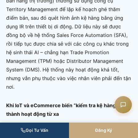
bán hàng thị trường) thường sử dụng công cụ
Territory Management để lập kế hoạch ghé thăm
điểm bán, sau đó quét hình ảnh kệ hàng bằng ứng
dụng IR trên thiết bị di động. Dữ liệu này sẽ được
Liên hệ CASK
đồng bộ về hệ thống Sales Force Automation (SFA),
rồi tiếp tục được chia sẻ với các công cụ khác trong
Chat Zalo
hệ sinh thái AI – chẳng hạn Trade Promotion
Management (TPM) hoặc Distributor Management
Chat Facebook
System (DMS). Hệ thống này hoạt động khá tốt,
nhưng vẫn phụ thuộc vào việc nhân viên phải đến tận
Yêu cầu tư vấn
nơi.
Khi IoT và eCommerce biến “kiểm tra kệ hàng”
thành hoạt động từ xa
Gọi Tư Vấn
Đăng Ký
Giờ đây, với sự phổ biến của IoT và nền tảng thương