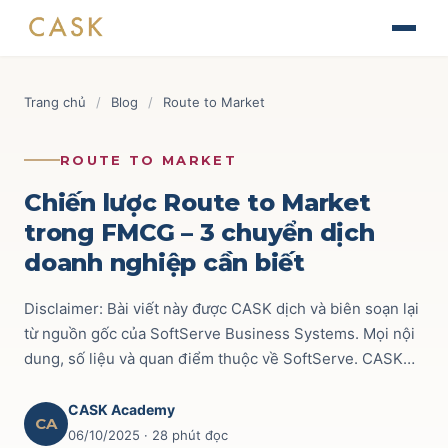
Skip
The Journey of Brand Building
to
Thiết kế chiến lược & kế hoạch Marketing
Tài liệu
content
Finance for Non-Finance Managers
Blog
Trang chủ
/
Blog
/
Route to Market
Tài chính ứng dụng cho quản lý thương mại
Tin tức
AOP - Annual Operating Plan
Brand & Marketing
118
ROUTE TO MARKET
Lập kế hoạch kinh doanh hàng năm
Sự kiện
Trade Marketing
110
Chiến lược Route to Market
TRADE & CHANNEL
trong FMCG – 3 chuyển dịch
Liên hệ
Route to Market
52
doanh nghiệp cần biết
Impactful Trade Marketing Management
Ecommerce
69
Thiết kế chiến lược & kế hoạch Trade Marketing
Disclaimer: Bài viết này được CASK dịch và biên soạn lại
Commercial Finance
59
từ nguồn gốc của SoftServe Business Systems. Mọi nội
Data-driven Trade Marketing Excellence
dung, số liệu và quan điểm thuộc về SoftServe. CASK…
Phân tích dữ liệu Trade Marketing
Key Account
42
Route To Market Strategy
CASK Academy
Xây dựng hệ thống phân phối & đội sales
CA
06/10/2025
· 28 phút đọc