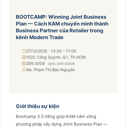
SALES & DISTRIBUTION
BOOTCAMP: Winning Joint Business
Plan — Cách KAM chuyển mình thành
Modern Trade Key Account Management
Business Partner của Retailer trong
Quản trị khách hàng trọng điểm kênh hiện đại
kênh Modern Trade
Design Winning Ecommerce Channel
Chiến lược kênh thương mại điện tử
27/12/2025 · 13:30 – 17:00
102C Cống Quỳnh, Q.1, TP.HCM
LỊCH HỌC
299.000đ
(gốc 349.000đ)
Xem lịch khai giảng tất cả khóa học
Ms. Phạm Thị Bảo Nguyên
Đăng ký ngay →
Giới thiệu sự kiện
Bootcamp 3.5 tiếng giúp KAM nắm vững
phương pháp xây dựng Joint Business Plan —