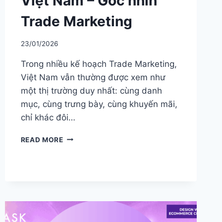
Việt Nam – Góc nhìn
Trade Marketing
23/01/2026
Trong nhiều kế hoạch Trade Marketing,
Việt Nam vẫn thường được xem như
một thị trường duy nhất: cùng danh
mục, cùng trưng bày, cùng khuyến mãi,
chỉ khác đôi…
BỨC
READ MORE
TRANH
3
MIỀN
TRONG
HÀNH
VI
SKINCARE
&