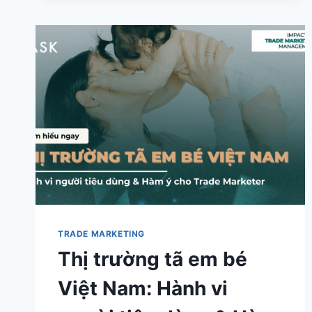
NAM
Á:
INSIGHT
THỊ
TRƯỜNG
&
ĐỊNH
HƯỚNG
CHIẾN
LƯỢC
CHO
BRAND
FMCG
TRADE MARKETING
Thị trường tã em bé
Việt Nam: Hành vi