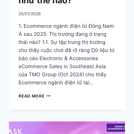
như thế nào?
25/01/2026
1. Ecommerce ngành điện tử Đông Nam
Á sau 2025: Thị trường đang ở trạng
thái nào? 1.1. Sự tập trung thị trường
cho thấy cuộc chơi đã rõ ràng Dữ liệu từ
báo cáo Electronic & Accessories
eCommerce Sales in Southeast Asia
của TMO Group (Oct 2024) cho thấy
Ecommerce ngành điện tử tại…
CHIẾN
READ MORE
LƯỢC
ECOMMERCE
NGÀNH
ĐIỆN
TỬ
ĐÔNG