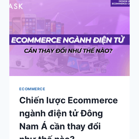
TỬ
&
PHỤ
KIỆN
TẠI
ĐÔNG
NAM
Á
DƯỚI
GÓC
NHÌN
TRADE
MARKETING
ECOMMERCE
Chiến lược Ecommerce
ngành điện tử Đông
Nam Á cần thay đổi