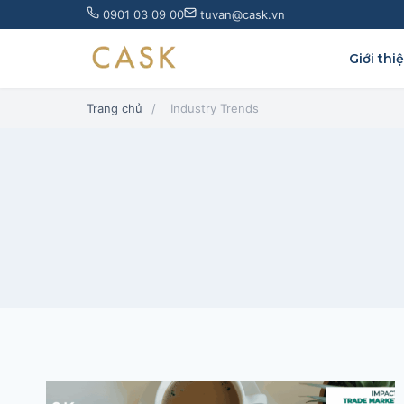
Skip
0901 03 09 00
tuvan@cask.vn
to
content
Giới thi
Trang chủ
/
Industry Trends