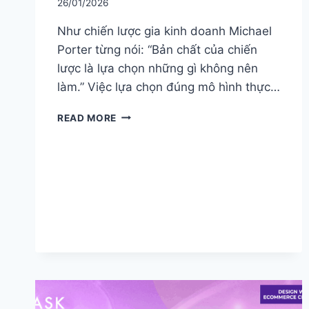
26/01/2026
Như chiến lược gia kinh doanh Michael
Porter từng nói: “Bản chất của chiến
lược là lựa chọn những gì không nên
làm.” Việc lựa chọn đúng mô hình thực…
CPG
READ MORE
VS
FMCG
VS
RETAIL:
KHÁC
BIỆT,
XU
HƯỚNG
&
CHIẾN
LƯỢC
2026