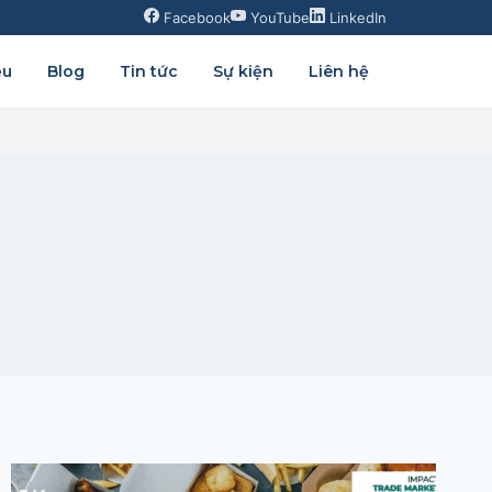
Facebook
YouTube
LinkedIn
ệu
Blog
Tin tức
Sự kiện
Liên hệ