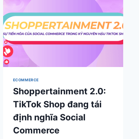
SỞ
THÍCH
THƯƠNG
HIỆU
TẠI
VIỆT
NAM
–
GÓC
NHÌN
TRADE
MARKETING
ECOMMERCE
Shoppertainment 2.0:
TikTok Shop đang tái
định nghĩa Social
Commerce