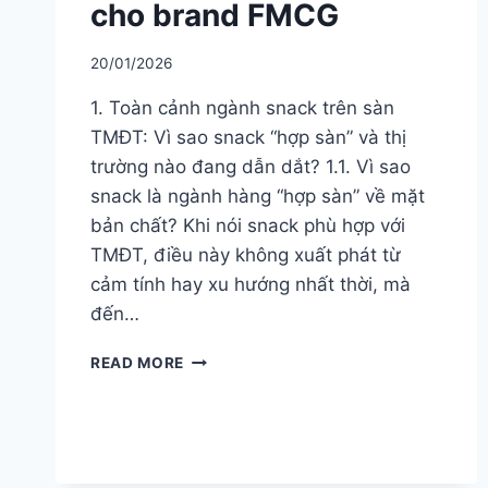
cho brand FMCG
20/01/2026
1. Toàn cảnh ngành snack trên sàn
TMĐT: Vì sao snack “hợp sàn” và thị
trường nào đang dẫn dắt? 1.1. Vì sao
snack là ngành hàng “hợp sàn” về mặt
bản chất? Khi nói snack phù hợp với
TMĐT, điều này không xuất phát từ
cảm tính hay xu hướng nhất thời, mà
đến…
NGÀNH
READ MORE
SNACK
TRÊN
SÀN
TMĐT
ĐÔNG