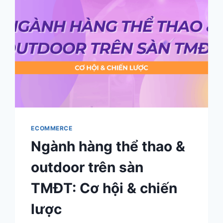
NAM
Á
CẦN
THAY
ĐỔI
NHƯ
THẾ
NÀO?
ECOMMERCE
Ngành hàng thể thao &
outdoor trên sàn
TMĐT: Cơ hội & chiến
lược