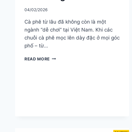
04/02/2026
Cà phê từ lâu đã không còn là một
ngành “dễ chơi” tại Việt Nam. Khi các
chuỗi cà phê mọc lên dày đặc ở mọi góc
phố – từ…
CÀ
READ MORE
PHÊ
CHUỖI
VIỆT
NAM
2025:
HÀNH
VI
TIÊU
DÙNG
&
CUỘC
ĐUA