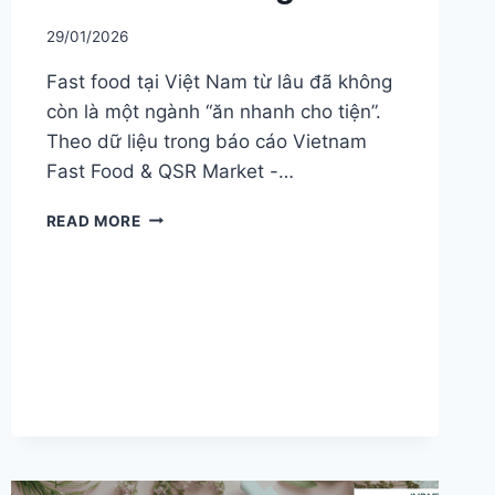
29/01/2026
Fast food tại Việt Nam từ lâu đã không
còn là một ngành “ăn nhanh cho tiện”.
Theo dữ liệu trong báo cáo Vietnam
Fast Food & QSR Market -…
THỊ
READ MORE
TRƯỜNG
FAST
FOOD
VIỆT
NAM
2026:
HÀNH
VI
TIÊU
DÙNG
&
GÓC