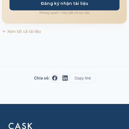
Đăng ký nhận tài liệu
Không spam • Hủy bất cứ lúc nào
← Xem tất cả tài liệu
Chia sẻ:
Copy link