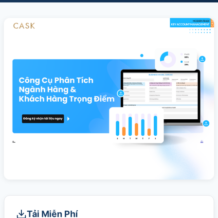
SALES & DISTRIBUTION
Modern Trade Key Account Management
Quản trị khách hàng trọng điểm kênh hiện đại
Design Winning Ecommerce Channel
Chiến lược kênh thương mại điện tử
LỊCH HỌC
Xem lịch khai giảng tất cả khóa học
Đăng ký ngay →
Tải Miễn Phí