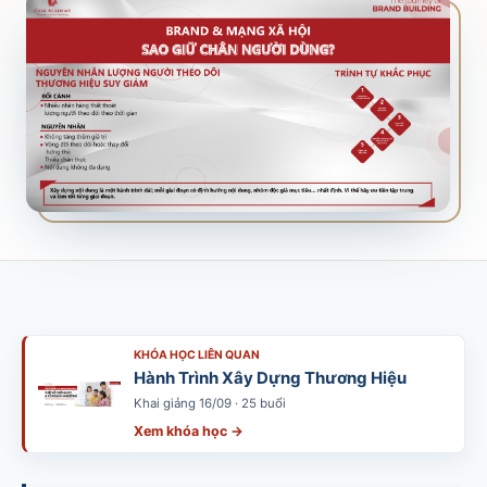
SALES & DISTRIBUTION
Modern Trade Key Account Management
Quản trị khách hàng trọng điểm kênh hiện đại
Design Winning Ecommerce Channel
Chiến lược kênh thương mại điện tử
LỊCH HỌC
Xem lịch khai giảng tất cả khóa học
Đăng ký ngay →
KHÓA HỌC LIÊN QUAN
Hành Trình Xây Dựng Thương Hiệu
Khai giảng 16/09 · 25 buổi
Xem khóa học →