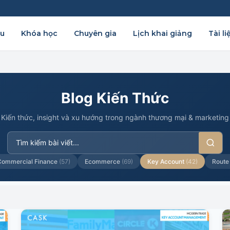
ệu
Khóa học
Chuyên gia
Lịch khai giảng
Tài li
Blog Kiến Thức
Kiến thức, insight và xu hướng trong ngành thương mại & marketing
Commercial Finance
(57)
Ecommerce
(69)
Key Account
(42)
Route