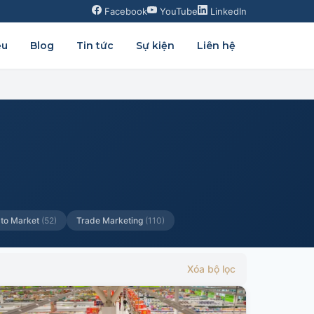
Facebook
YouTube
LinkedIn
ệu
Blog
Tin tức
Sự kiện
Liên hệ
 to Market
(52)
Trade Marketing
(110)
Xóa bộ lọc