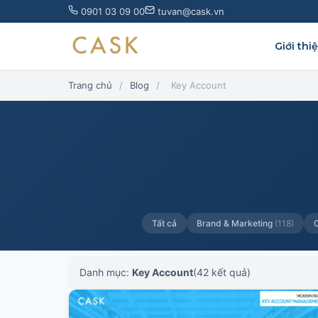
Skip
0901 03 09 00
tuvan@cask.vn
to
content
Giới thi
Trang chủ
/
Blog
/
Key Account
Tất cả
Brand & Marketing
(118)
Danh mục:
Key Account
(42 kết quả)