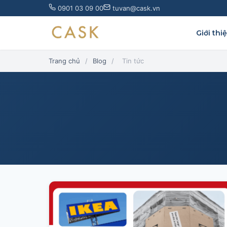
Skip
0901 03 09 00
tuvan@cask.vn
to
content
Giới thi
Trang chủ
/
Blog
/
Tin tức