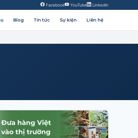
Facebook
YouTube
LinkedIn
ệu
Blog
Tin tức
Sự kiện
Liên hệ