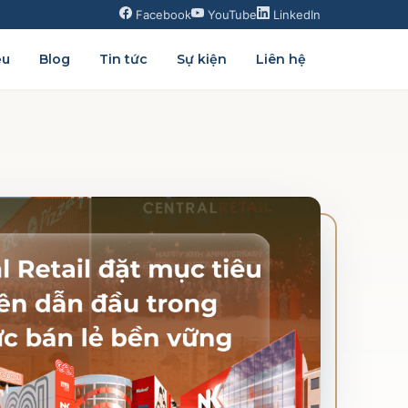
Facebook
YouTube
LinkedIn
ệu
Blog
Tin tức
Sự kiện
Liên hệ