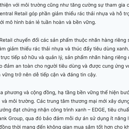
 thiện với môi trường cũng như tăng cường sự tham gia 
ntral Retail góp phần giảm thiểu rác thải nhựa và hỗ tr
ới mô hình bán lẻ tuần hoàn và bền vững.
 Retail chuyển đổi các sản phẩm thuộc nhãn hàng riêng
m giảm thiểu rác thải nhựa và thúc đẩy tiêu dùng xanh
l trực tiếp sở hữu và quản lý, sản phẩm nhãn hàng riêng
o đảm an toàn cho người tiêu dùng và được cung ứng vớ
 vững trở nên dễ tiếp cận và đáng tin cậy.
ịa phương và cộng đồng, hạ tầng bền vững thể hiện bước 
 và môi trường. Các trung tâm thương mại mới xây dựng
 hướng đạt chứng nhận công trình xanh – EDGE, tiêu ch
ank Group, qua đó bảo đảm mỗi dự án sử dụng ít năng l
, đồng thời mang đến không gian mua sắm tốt hơn cho k