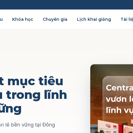
ệu
Khóa học
Chuyên gia
Lịch khai giảng
Tài li
ặt mục tiêu
 trong lĩnh
vững
án lẻ bền vững tại Đông