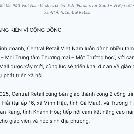
 đối tác P&G Việt Nam tổ chức chiến dịch “Forests for Good – Vì Bạn 
Xanh”.Ảnh:Central Retail.
SÁNG KIẾN VÌ CỘNG ĐỒNG
inh doanh, Central Retail Việt Nam luôn dành nhiều tâ
 – Mỗi Trung tâm Thương mại – Một Trường học”, với cam
ll được xây mới, cùng lúc sẽ triển khai dự án về giáo
 phát triển xã hội.
25, Central Retail cũng bàn giao thành công 2 công trì
Hải (tại ấp 16, xã Vĩnh Hậu, tỉnh Cà Mau), và Trường Ti
an Rang, tỉnh Khánh Hòa; tiếp nối cam kết nâng cao nâ
cho giáo viên và học sinh địa phương.