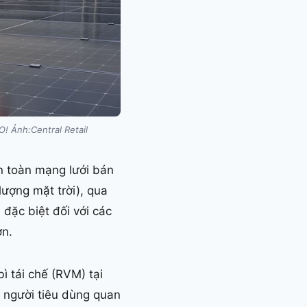
O! Ảnh:Central Retail
rên toàn mạng lưới bán
ượng mặt trời), qua
đặc biệt đối với các
ơn.
ì tái chế (RVM) tại
p người tiêu dùng quan