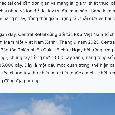
iệc tái chế cần đơn giản và mang lại giá trị thiết thực
chai nhựa và lon để đổi lấy ưu đãi mua sắm. Sáng kiến 
hế hằng ngày, đồng thời giảm lượng rác thải đưa về bãi c
ần đây, Central Retail cùng đối tác P&G Việt Nam tổ ch
m Mầm Một Việt Nam Xanh”. Tháng 9 năm 2025, Central 
ảo tồn Thiên nhiên Gaia, tổ chức Ngày hội trồng rừng
ng); chung tay trồng mới 1.000 cây xanh, nâng tổng số
35.000 cây. Đây là một dấu mốc quan trọng, thể hiện ca
 việc chung tay thực hiện mục tiêu quốc gia phục hồi r
ng đồng địa phương.