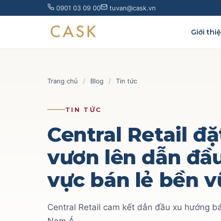
Skip
0901 03 09 00
tuvan@cask.vn
to
content
Giới thi
Trang chủ
/
Blog
/
Tin tức
TIN TỨC
Central Retail đ
vươn lên dẫn đầu
vực bán lẻ bền 
Central Retail cam kết dẫn đầu xu hướng b