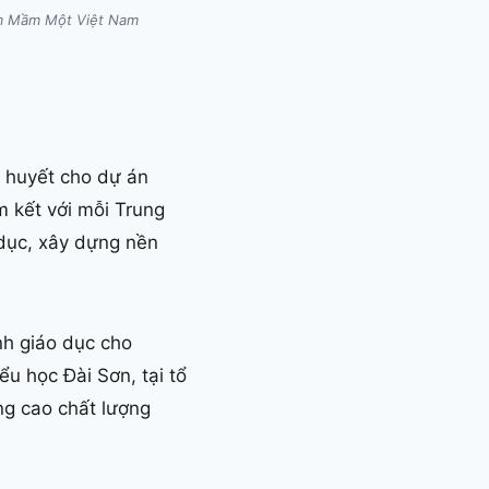
Ươm Mầm Một Việt Nam
m huyết cho dự án
 kết với mỗi Trung
 dục, xây dựng nền
nh giáo dục cho
ểu học Đài Sơn, tại tổ
ng cao chất lượng