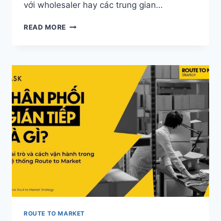
với wholesaler hay các trung gian…
DISTRIBUTOR
READ MORE
LÀ
GÌ?
VAI
TRÒ,
MÔ
HÌNH
VÀ
CÁCH
LỰA
CHỌN
PHÙ
HỢP
ROUTE TO MARKET