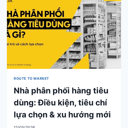
NGHIỆM
CHỌN
&
QUẢN
LÝ
NHÀ
PHÂN
PHỐI
HIỆU
QUẢ
ROUTE TO MARKET
Nhà phân phối hàng tiêu
dùng: Điều kiện, tiêu chí
lựa chọn & xu hướng mới
12/05/2026