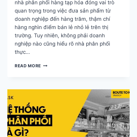
nhà phân phối hàng tạp hóa đóng vai trò
quan trọng trong việc đưa sản phẩm từ
doanh nghiệp đến hàng trăm, thậm chí
hàng nghìn điểm bán lẻ nhỏ lẻ trên thị
trường. Tuy nhiên, không phải doanh
nghiệp nào cũng hiểu rõ nhà phân phối
thực…
NHÀ
READ MORE
PHÂN
PHỐI
HÀNG
TẠP
HÓA:
VAI
TRÒ
&
TIÊU
CHÍ
LỰA