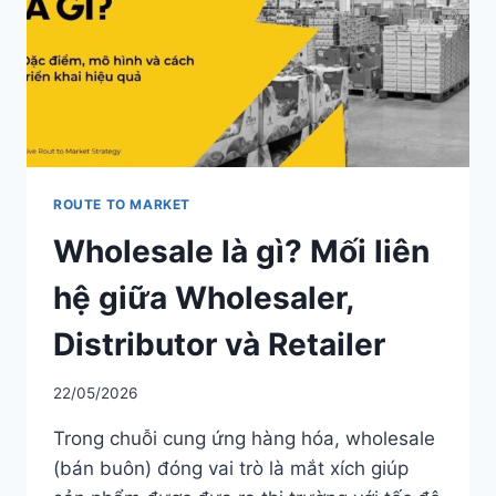
SALES & DISTRIBUTION
Modern Trade Key Account Management
Quản trị khách hàng trọng điểm kênh hiện đại
Design Winning Ecommerce Channel
Chiến lược kênh thương mại điện tử
ROUTE TO MARKET
Wholesale là gì? Mối liên
LỊCH HỌC
Xem lịch khai giảng tất cả khóa học
hệ giữa Wholesaler,
Đăng ký ngay →
Distributor và Retailer
22/05/2026
Trong chuỗi cung ứng hàng hóa, wholesale
(bán buôn) đóng vai trò là mắt xích giúp