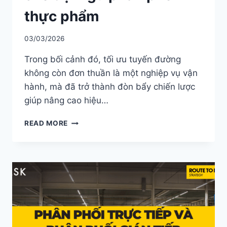
thực phẩm
03/03/2026
Trong bối cảnh đó, tối ưu tuyến đường
không còn đơn thuần là một nghiệp vụ vận
hành, mà đã trở thành đòn bẩy chiến lược
giúp nâng cao hiệu…
TỐI
READ MORE
ƯU
TUYẾN
BÁN
HÀNG
CHO
ĐỘI
NGŨ
PHÂN
PHỐI