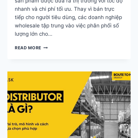
sản phẩm được đưa ra thị trường với tốc độ
nhanh và chi phí tối ưu. Thay vì bán trực
tiếp cho người tiêu dùng, các doanh nghiệp
wholesale tập trung vào việc phân phối số
lượng lớn cho…
WHOLESALE
READ MORE
LÀ
GÌ?
MỐI
LIÊN
HỆ
GIỮA
WHOLESALER,
DISTRIBUTOR
VÀ
RETAILER