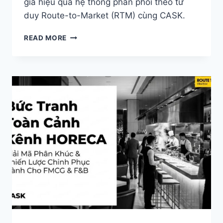
giá hiệu quả hệ thống phân phối theo tư
duy Route-to-Market (RTM) cùng CASK.
HỆ
READ MORE
THỐNG
PHÂN
PHỐI
LÀ
GÌ?
7
BƯỚC
XÂY
DỰNG
HỆ
THỐNG
PHÂN
PHỐI
VẬN
HÀNH
HIỆU
QUẢ