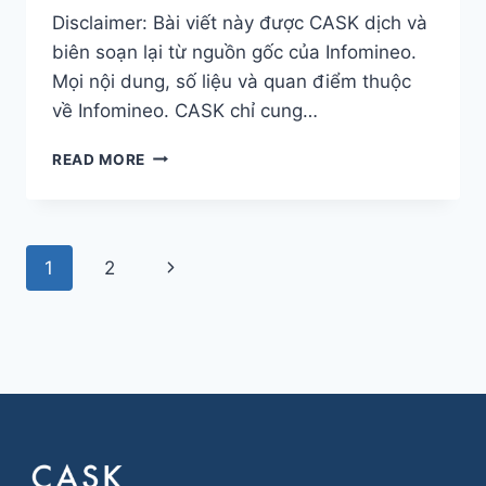
Disclaimer: Bài viết này được CASK dịch và
biên soạn lại từ nguồn gốc của Infomineo.
Mọi nội dung, số liệu và quan điểm thuộc
về Infomineo. CASK chỉ cung…
PHÂN
READ MORE
PHỐI
TRỰC
TIẾP
VÀ
Page
Next
1
2
PHÂN
PHỐI
navigation
Page
GIÁN
TIẾP:
ĐÁNH
GIÁ
HIỆU
QUẢ
TRONG
VIỆC