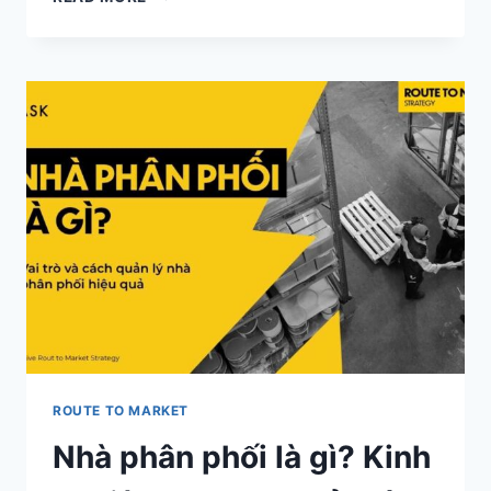
PHÂN
PHỐI
GIÁN
TIẾP:
CÁCH
VẬN
HÀNH
&
QUẢN
LÝ
TRONG
HỆ
THỐNG
ROUTE
TO
MARKET
ROUTE TO MARKET
Nhà phân phối là gì? Kinh