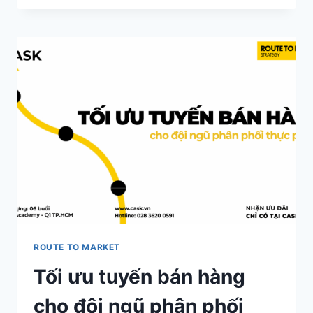
LÀ
GÌ?
VAI
TRÒ,
TIỀM
NĂNG
&
THÁCH
THỨC
CỦA
KÊNH
HORECA
ROUTE TO MARKET
Tối ưu tuyến bán hàng
cho đội ngũ phân phối