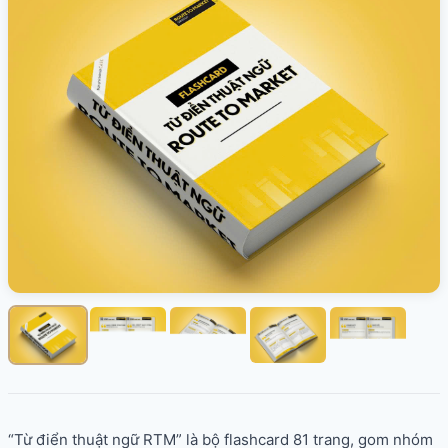
SALES & DISTRIBUTION
Modern Trade Key Account Management
Quản trị khách hàng trọng điểm kênh hiện đại
Design Winning Ecommerce Channel
Chiến lược kênh thương mại điện tử
LỊCH HỌC
Xem lịch khai giảng tất cả khóa học
Đăng ký ngay →
“Từ điển thuật ngữ RTM” là bộ flashcard 81 trang, gom nhóm