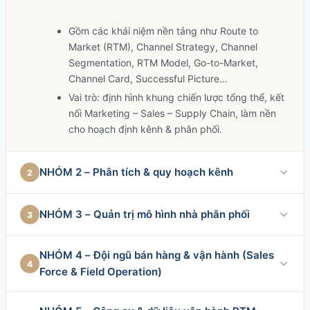
Gồm các khái niệm nền tảng như Route to
Market (RTM), Channel Strategy, Channel
Segmentation, RTM Model, Go-to-Market,
Channel Card, Successful Picture…
Vai trò: định hình khung chiến lược tổng thể, kết
nối Marketing – Sales – Supply Chain, làm nền
cho hoạch định kênh & phân phối.
NHÓM 2 – Phân tích & quy hoạch kênh
2
Trả lời câu hỏi: “Tập trung vào kênh nào và bao phủ
NHÓM 3 – Quản trị mô hình nhà phân phối
3
ra sao?”
Trả lời câu hỏi: “Ai cùng ta đưa hàng ra thị trường?”
NHÓM 4 – Đội ngũ bán hàng & vận hành (Sales
Gồm các khái niệm như Channel Segmentation,
4
Force & Field Operation)
phân tích kênh, quy hoạch độ phủ, ưu tiên
Tập trung vào nhà phân phối (Distributor), mô
kênh…
hình NPP, quản trị mạng lưới NPP, Trading
Trả lời câu hỏi: “Làm thế nào để tổ chức, vận hành và
Vai trò: giúp xác định kênh tiềm năng, đánh giá