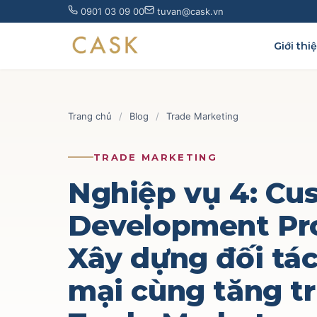
Skip
0901 03 09 00
tuvan@cask.vn
to
content
Giới thi
Trang chủ
/
Blog
/
Trade Marketing
TRADE MARKETING
Nghiệp vụ 4: Cu
Development Pr
Xây dựng đối tá
mại cùng tăng t