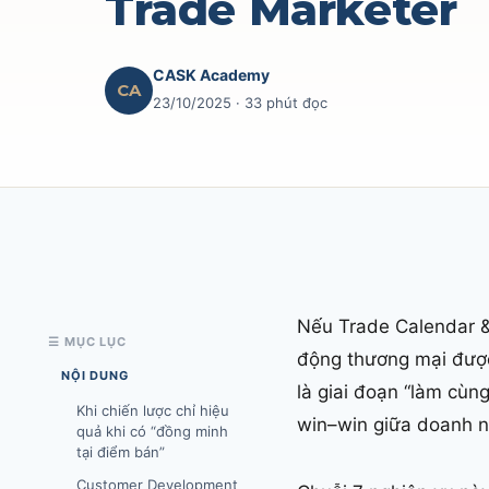
Trade Marketer
CASK Academy
CA
23/10/2025
· 33 phút đọc
Nếu Trade Calendar &
☰ MỤC LỤC
động thương mại được 
NỘI DUNG
là giai đoạn “làm cùn
Khi chiến lược chỉ hiệu
win–win giữa doanh ngh
quả khi có “đồng minh
tại điểm bán”
Customer Development