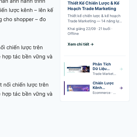
phản ánh hành trình
Thiết Kế Chiến Lược & Kế
Hoạch Trade Marketing
ến lược kênh – lên kế
Thiết kế chiến lược & kế hoạch
ng cho shopper – đo
Trade Marketing — 14 năng lực
từ shopper marketing đến
Khai giảng 22/09 · 21 buổi ·
channel strategy
Offline
Xem chi tiết →
i chiến lược trên
ệ hợp tác bền vững và
Phân Tích
Dữ Liệu
→
Trade
Trade Marketing Data Analytics · Khai giảng 24/08
Marketing
Chiến Lược
t nối chiến lược trên
Kênh
→
Thương Mại
ệ hợp tác bền vững và
Ecommerce · Khai giảng 24/08
Điện Tử