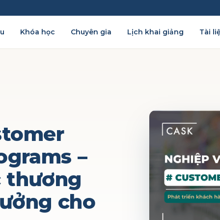
ệu
Khóa học
Chuyên gia
Lịch khai giảng
Tài li
stomer
ograms –
c thương
rưởng cho