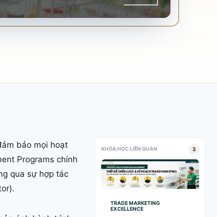
 đảm bảo mọi hoạt
3
KHÓA HỌC LIÊN QUAN
pment Programs chính
ng qua sự hợp tác
or).
TRADE MARKETING
EXCELLENCE