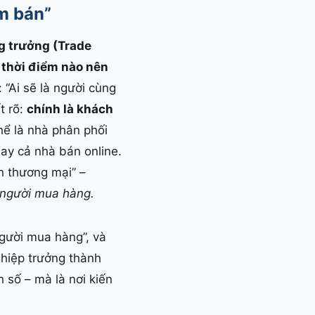
ểm bán”
g trưởng (Trade
à
thời điểm nào nên
 “Ai sẽ là người cùng
t rõ:
chính là khách
ể là nhà phân phối
 hay cả nhà bán online.
h thương mại” –
 người mua hàng.
người mua hàng”, và
hiệp trưởng thành
 số – mà là nơi kiến