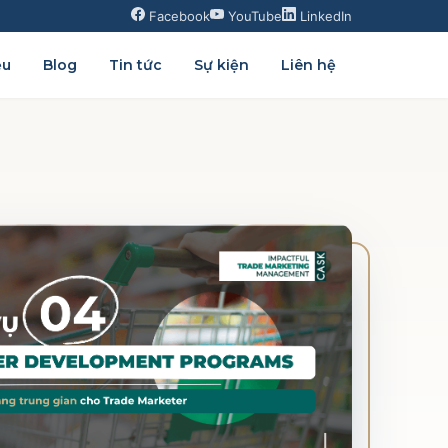
Facebook
YouTube
LinkedIn
ệu
Blog
Tin tức
Sự kiện
Liên hệ