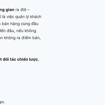
ng gian
ra đời –
ỉ là việc
quản lý khách
hà bán hàng cùng đầu
 đến đâu, nếu không
on không ra điểm bán,
 đối tác chiến lược
,
ạn.