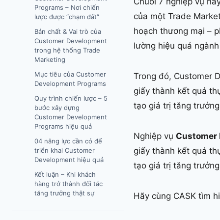
Chuỗi 7 nghiệp vụ này
Programs – Nơi chiến
của một Trade Markete
lược được “chạm đất”
hoạch thương mại – ph
Bản chất & Vai trò của
Customer Development
lường hiệu quả ngành –
trong hệ thống Trade
Marketing
Mục tiêu của Customer
Trong đó, Customer De
Development Programs
giấy thành kết quả th
Quy trình chiến lược – 5
tạo giá trị tăng trưởn
bước xây dựng
Customer Development
Programs hiệu quả
Nghiệp vụ
Customer 
04 năng lực cần có để
giấy thành kết quả th
triển khai Customer
Development hiệu quả
tạo giá trị tăng trưởn
Kết luận – Khi khách
hàng trở thành đối tác
tăng trưởng thật sự
Hãy cùng CASK tìm hiể