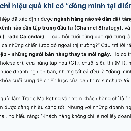
 chỉ hiệu quả khi có “đồng minh tại đi
ghiệp đã xác định được
ngành hàng nào sẽ dẫn dắt tăn
kênh nào cần tập trung đầu tư (Channel Strategy)
, v
i (Trade Calendar)
— câu hỏi cuối cùng bao giờ cũng là:
 cả những chiến lược đó ngoài thị trường?” Câu trả lời rấ
ệp – những người bán hàng thay ta mỗi ngày.
Họ có th
(Wholesaler), cửa hàng tạp hóa (GT), chuỗi siêu thị (MT),
 thuộc doanh nghiệp bạn, nhưng tất cả đều là “đồng min
 khóa cuối cùng để chiến lược của bạn thực sự
chạm tới
người làm Trade Marketing vẫn xem khách hàng chỉ là “
án được càng nhiều càng tốt. Nhưng với những doanh ng
ại, họ hiểu rằng: “Khách hàng không chỉ là nơi lấy doanh