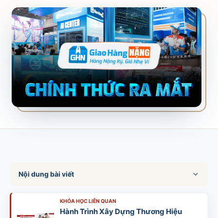
SALES & DISTRIBUTION
Modern Trade Key Account Management
Quản trị khách hàng trọng điểm kênh hiện đại
Design Winning Ecommerce Channel
Chiến lược kênh thương mại điện tử
LỊCH HỌC
Xem lịch khai giảng tất cả khóa học
Đăng ký ngay →
Nội dung bài viết
KHÓA HỌC LIÊN QUAN
Hành Trình Xây Dựng Thương Hiệu