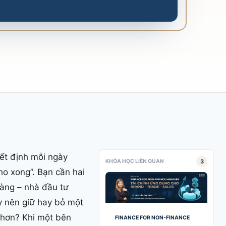
yết định mỗi ngày
3
KHÓA HỌC LIÊN QUAN
ho xong”. Bạn cần hai
hàng – nhà đầu tư
y nên giữ hay bỏ một
 hơn? Khi một bên
FINANCE FOR NON-FINANCE