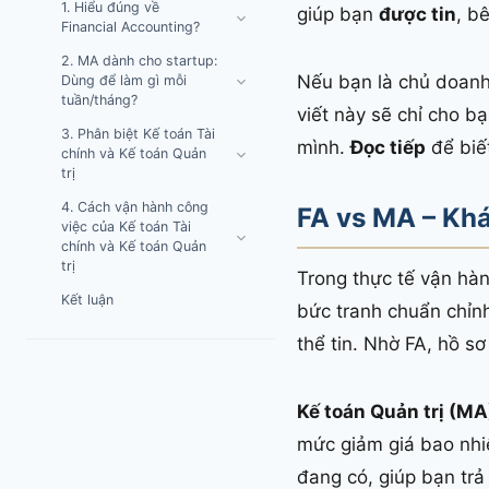
1. Hiểu đúng về
giúp bạn
được tin
, b
Financial Accounting?
2. MA dành cho startup:
Nếu bạn là chủ doanh
Dùng để làm gì mỗi
tuần/tháng?
viết này sẽ chỉ cho b
3. Phân biệt Kế toán Tài
mình.
Đọc tiếp
để biế
chính và Kế toán Quản
trị
4. Cách vận hành công
FA vs MA – Khá
việc của Kế toán Tài
chính và Kế toán Quản
trị
Trong thực tế vận hàn
Kết luận
bức tranh chuẩn chỉnh
thể tin. Nhờ FA, hồ s
Kế toán Quản trị (MA
mức giảm giá bao nhiêu
đang có, giúp bạn trả