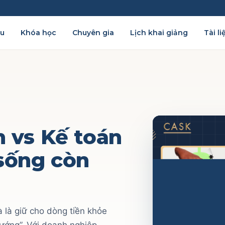
ệu
Khóa học
Chuyên gia
Lịch khai giảng
Tài li
h vs Kế toán
 sống còn
 là giữ cho dòng tiền khỏe