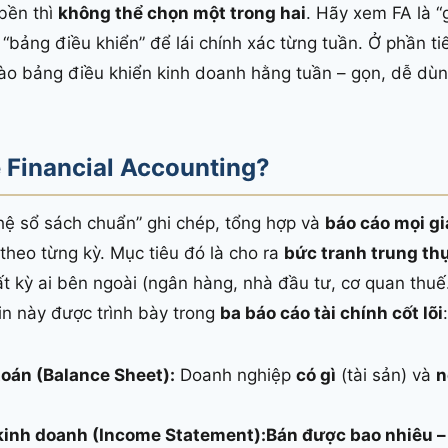
bền thì
không thể chọn một trong hai
. Hãy xem FA là 
“bảng điều khiển” để lái chính xác từng tuần. Ở phần ti
ào bảng điều khiển kinh doanh hằng tuần – gọn, dễ dùn
ề Financial Accounting?
hệ sổ sách chuẩn” ghi chép, tổng hợp và
báo cáo mọi gi
heo từng kỳ. Mục tiêu đó là cho ra
bức tranh trung thự
t kỳ ai bên ngoài (ngân hàng, nhà đầu tư, cơ quan thu
tin này được trình bày trong
ba báo cáo tài chính cốt lõi
:
toán (Balance Sheet):
Doanh nghiệp
có gì
(tài sản) và
n
kinh doanh (Income Statement):
Bán được bao nhiêu – 