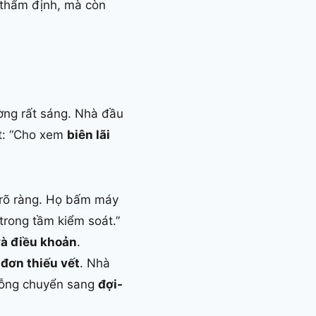
 thẩm định, mà còn
ường rất sáng. Nhà đầu
ất: “Cho xem
biên lãi
rõ ràng. Họ bấm máy
 trong tầm kiểm soát.”
và điều khoản
.
 đơn thiếu vết
. Nhà
 bỗng chuyển sang
đợi-