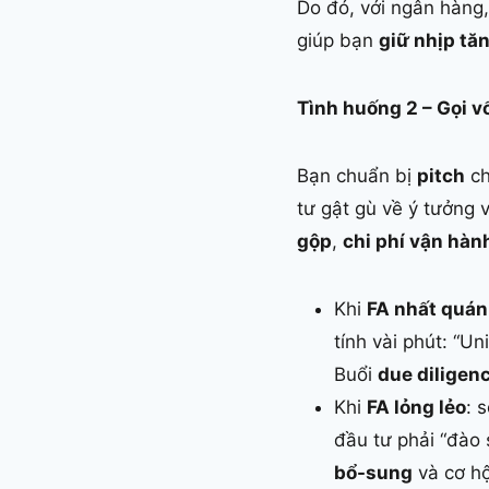
Do đó, với ngân hàng
giúp bạn
giữ nhịp tă
Tình huống 2 – Gọi v
Bạn chuẩn bị
pitch
ch
tư gật gù về ý tưởng
gộp
,
chi phí vận hàn
Khi
FA nhất quán
tính vài phút: “U
Buổi
due diligen
Khi
FA lỏng lẻo
: 
đầu tư phải “đào
bổ-sung
và cơ hội