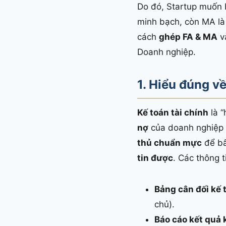
Do đó, Startup muốn 
minh bạch, còn MA là 
cách
ghép FA & MA
v
Doanh nghiệp.
1. Hiểu đúng v
Kế toán tài chính
là “
nợ
của doanh nghiệp t
thủ chuẩn mực
để bấ
tin được
. Các thông 
Bảng cân đối kế 
chủ).
Báo cáo kết quả 