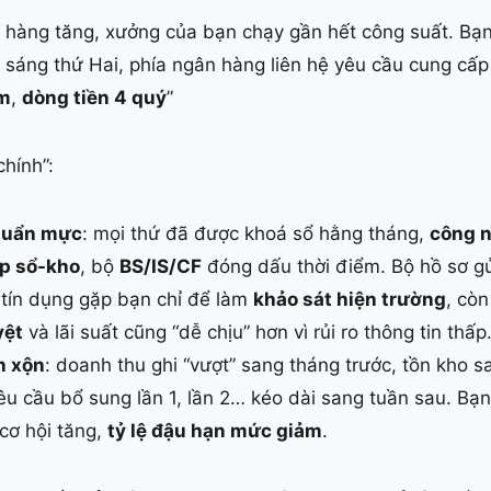
ơn hàng tăng, xưởng của bạn chạy gần hết công suất. Bạ
sáng thứ Hai, phía ngân hàng liên hệ yêu cầu cung cấ
ăm
,
dòng tiền 4 quý
”
hính”:
huẩn mực
: mọi thứ đã được khoá sổ hằng tháng,
công n
ớp sổ-kho
, bộ
BS/IS/CF
đóng dấu thời điểm. Bộ hồ sơ gử
 tín dụng gặp bạn chỉ để làm
khảo sát hiện trường
, còn
yệt
và lãi suất cũng “dễ chịu” hơn vì rủi ro thông tin thấp
n xộn
: doanh thu ghi “vượt” sang tháng trước, tồn kho sa
u cầu bổ sung lần 1, lần 2… kéo dài sang tuần sau. Bạn
 cơ hội tăng,
tỷ lệ đậu hạn mức giảm
.