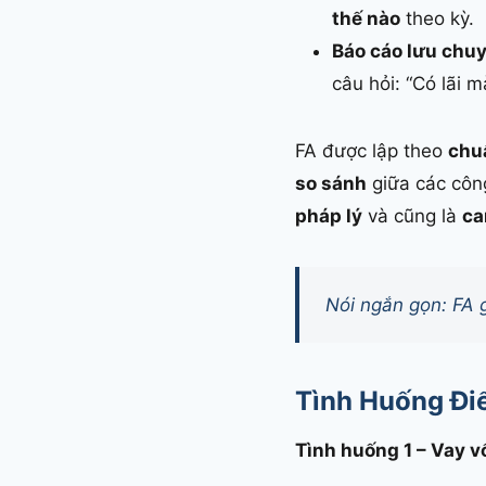
thế nào
theo kỳ.
Báo cáo lưu chuy
câu hỏi: “Có lãi 
FA được lập theo
chu
so sánh
giữa các công
pháp lý
và cũng là
ca
Nói ngắn gọn: FA 
Tình Huống Điể
Tình huống 1 – Vay 