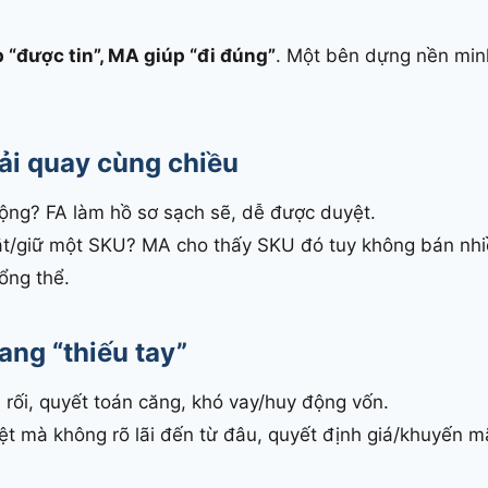
p “được tin”, MA giúp “đi đúng”
. Một bên dựng nền min
ải quay cùng chiều
ộng? FA làm hồ sơ sạch sẽ, dễ được duyệt.
t/giữ một SKU? MA cho thấy SKU đó tuy không bán nhi
tổng thể.
ang “thiếu tay”
h rối, quyết toán căng, khó vay/huy động vốn.
ệt mà không rõ lãi đến từ đâu, quyết định giá/khuyến m