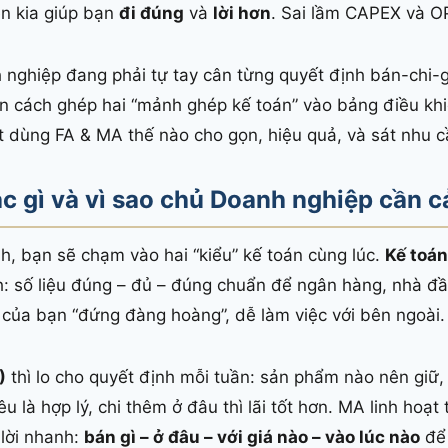
ên kia giúp bạn
đi đúng
và
lời hơn
. Sai lầm CAPEX và 
 nghiệp đang phải tự tay cân từng quyết định bán-chi-g
ạn cách ghép hai “mảnh ghép kế toán” vào bảng điều kh
t dùng FA & MA thế nào cho gọn, hiệu quả, và sát nhu c
c gì và vì sao chủ Doanh nghiệp cần c
h, bạn sẽ chạm vào hai “kiểu” kế toán cùng lúc.
Kế toán
: số liệu đúng – đủ – đúng chuẩn để ngân hàng, nhà đầ
ơ của bạn “đứng đàng hoàng”, dễ làm việc với bên ngoài.
)
thì lo cho quyết định mỗi tuần: sản phẩm nào nên giữ,
 là hợp lý, chi thêm ở đâu thì lãi tốt hơn. MA linh hoạt
 lời nhanh:
bán gì – ở đâu – với giá nào – vào lúc nào
để 