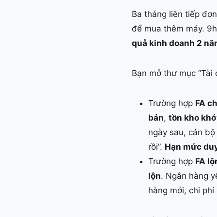
Ba tháng liên tiếp đ
để mua thêm máy. 9h 
quả kinh doanh 2 n
Bạn mở thư mục “Tài c
Trường hợp
FA c
bản
,
tồn kho kh
ngày sau, cán bộ
rồi”.
Hạn mức du
Trường hợp
FA lộ
lộn
. Ngân hàng yê
hàng mới, chi phí