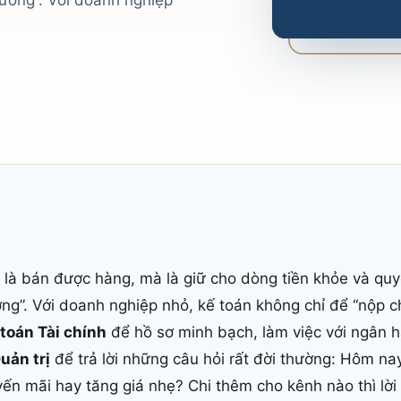
ướng”. Với doanh nghiệp
 là bán được hàng, mà là giữ cho dòng tiền khỏe và qu
g”. Với doanh nghiệp nhỏ, kế toán không chỉ để “nộp c
 toán Tài chính
để hồ sơ minh bạch, làm việc với ngân 
uản trị
để trả lời những câu hỏi rất đời thường: Hôm na
n mãi hay tăng giá nhẹ? Chi thêm cho kênh nào thì lời