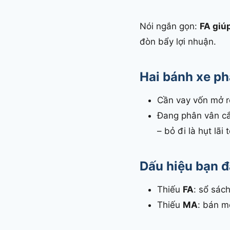
Nói ngắn gọn:
FA giú
đòn bẩy lợi nhuận.
Hai bánh xe ph
Cần vay vốn mở r
Đang phân vân cắ
– bỏ đi là hụt lãi 
Dấu hiệu bạn đ
Thiếu
FA
: sổ sác
Thiếu
MA
: bán m