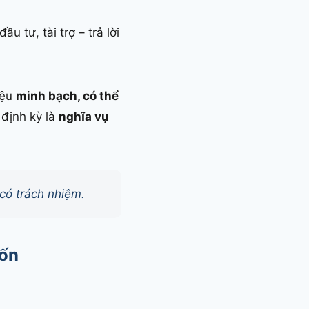
ầu tư, tài trợ – trả lời
iệu
minh bạch, có thể
 định kỳ là
nghĩa vụ
có trách nhiệm.
Vốn