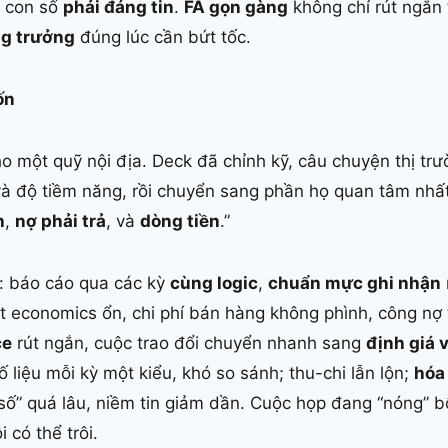
, con số
phải đáng tin
.
FA gọn gàng
không chỉ rút ngắn
ng trưởng
đúng lúc cần bứt tốc.
ốn
o một quỹ nội địa. Deck đã chỉnh kỹ, câu chuyện thị tr
 và độ tiềm năng, rồi chuyển sang phần họ quan tâm nh
h
,
nợ phải trả
, và
dòng tiền
.”
: báo cáo qua các kỳ
cùng logic
,
chuẩn mực ghi nhận
nit economics ổn, chi phí bán hàng không phình, công nợ
ce
rút ngắn, cuộc trao đổi chuyển nhanh sang
định giá 
số liệu mỗi kỳ một kiểu, khó so sánh; thu-chi lẫn lộn;
hóa
 số” quá lâu, niềm tin giảm dần. Cuộc họp đang “nóng”
 có thể trôi.