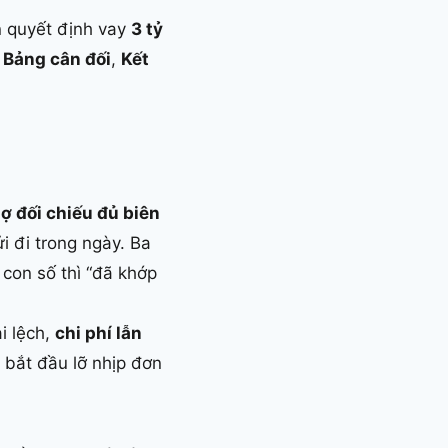
n quyết định vay
3 tỷ
p
Bảng cân đối
,
Kết
ợ đối chiếu đủ biên
i đi trong ngày. Ba
 con số thì “đã khớp
.
i lệch,
chi phí lẫn
 bắt đầu lỡ nhịp đơn