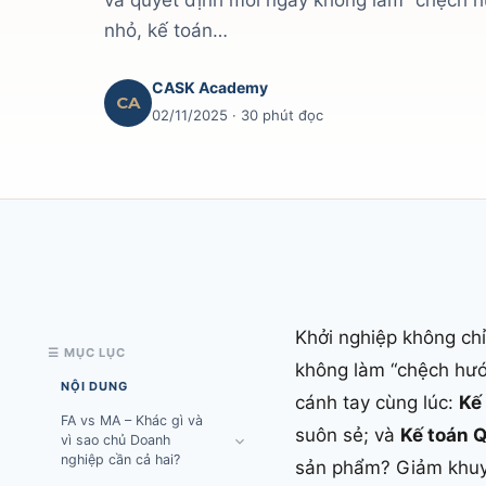
và quyết định mỗi ngày không làm “chệch h
nhỏ, kế toán…
CASK Academy
CA
02/11/2025
· 30 phút đọc
Khởi nghiệp không chỉ
☰ MỤC LỤC
không làm “chệch hướn
NỘI DUNG
cánh tay cùng lúc:
Kế
FA vs MA – Khác gì và
suôn sẻ; và
Kế toán Q
vì sao chủ Doanh
nghiệp cần cả hai?
sản phẩm? Giảm khuyế