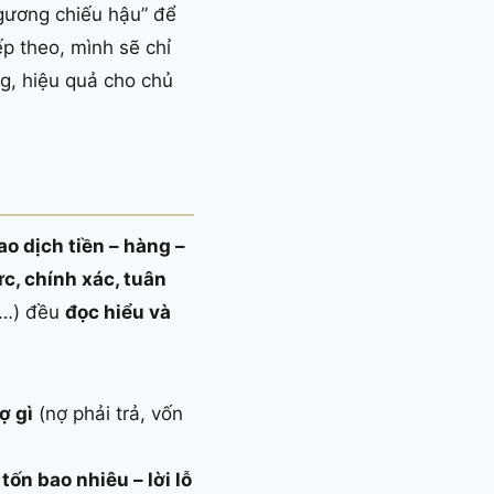
“gương chiếu hậu” để
ếp theo, mình sẽ chỉ
g, hiệu quả cho chủ
ao dịch tiền – hàng –
c, chính xác, tuân
ế…) đều
đọc hiểu và
ợ gì
(nợ phải trả, vốn
tốn bao nhiêu – lời lỗ