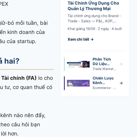
Tài Chính Ứng Dụng Cho
OPEX
Quản Lý Thương Mại
Tài chính ứng dụng cho Brand -
Trade - Sales — P&L, AOP,
iữ-bỏ mỗi tuần, bài
New Product Launch Analysis
Khai giảng 19/09 · 2 ngày · 4 buổi
iển kinh doanh của
Xem chi tiết →
ầu của startup.
ả hai?
Phân Tích
Dữ Liệu
→
Trade
Trade Marketing Data Analytics · Khai giảng 24/08
Marketing
 Tài chính (FA)
lo cho
Chiến Lược
Kênh
→
u tư, cơ quan thuế có
Thương Mại
Ecommerce · Khai giảng 24/08
Điện Tử
 kênh nào nên đẩy,
 theo câu hỏi bạn
lời hơn.