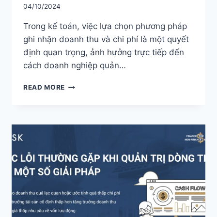
04/10/2024
Trong kế toán, việc lựa chọn phương pháp
ghi nhận doanh thu và chi phí là một quyết
định quan trọng, ảnh hưởng trực tiếp đến
cách doanh nghiệp quản…
ACCRUAL
READ MORE
BASIS
&
CASH
BASIS:
PHƯƠNG
PHÁP
KẾ
TOÁN
NÀO
PHÙ
HỢP
VỚI