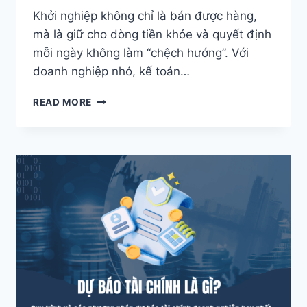
Khởi nghiệp không chỉ là bán được hàng,
mà là giữ cho dòng tiền khỏe và quyết định
mỗi ngày không làm “chệch hướng”. Với
doanh nghiệp nhỏ, kế toán…
KẾ
READ MORE
TOÁN
TÀI
CHÍNH
VS
KẾ
TOÁN
QUẢN
TRỊ:
BỘ
ĐÔI
SỐNG
CÒN
CHO
STARTUP