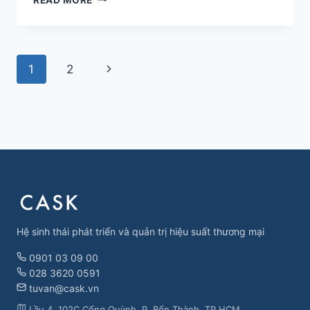
LỖI
THƯỜNG
GẶP
KHI
Page
Next
1
2
QUẢN
TRỊ
navigation
Page
DÒNG
TIỀN
VÀ
MỘT
SỐ
GIẢI
PHÁP
Hệ sinh thái phát triển và quản trị hiệu suất thương mại
0901 03 09 00
028 3620 0591
tuvan@cask.vn
Lầu 4, 102C Cống Quỳnh, P. Bến Thành, TP.HCM