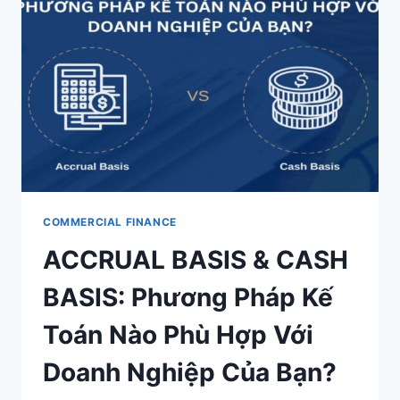
KHOÁ
TỐI
ƯU
ĐỂ
QUẢN
LÝ
DOANH
NGHIỆP
HIỆU
QUẢ
COMMERCIAL FINANCE
ACCRUAL BASIS & CASH
BASIS: Phương Pháp Kế
Toán Nào Phù Hợp Với
Doanh Nghiệp Của Bạn?