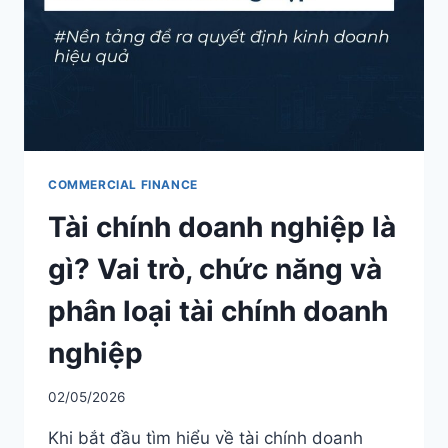
SALES & DISTRIBUTION
Modern Trade Key Account Management
Quản trị khách hàng trọng điểm kênh hiện đại
Design Winning Ecommerce Channel
Chiến lược kênh thương mại điện tử
COMMERCIAL FINANCE
Tài chính doanh nghiệp là
LỊCH HỌC
Xem lịch khai giảng tất cả khóa học
gì? Vai trò, chức năng và
Đăng ký ngay →
phân loại tài chính doanh
nghiệp
02/05/2026
Khi bắt đầu tìm hiểu về tài chính doanh