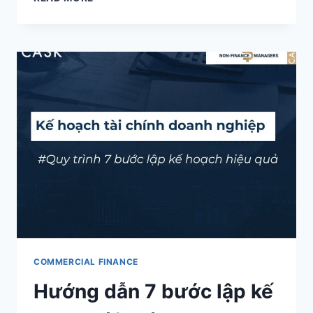
HỌC
TÀI
CHÍNH
DOANH
NGHIỆP
NGẮN
HẠN
CHO
NHÀ
QUẢN
LÝ
COMMERCIAL FINANCE
Hướng dẫn 7 bước lập kế