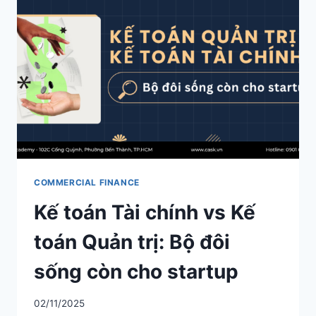
HẠN:
HIỂU
CẤU
TRÚC
TÀI
SẢN
NHƯ
HIỂU
XƯƠNG
SỐNG
CỦA
DOANH
NGHIỆP
COMMERCIAL FINANCE
Kế toán Tài chính vs Kế
toán Quản trị: Bộ đôi
sống còn cho startup
02/11/2025