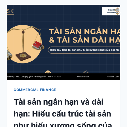
LẬP
KẾ
HOẠCH
TÀI
CHÍNH
CHO
DOANH
NGHIỆP
MỚI
THÀNH
LẬP
COMMERCIAL FINANCE
Tài sản ngắn hạn và dài
hạn: Hiểu cấu trúc tài sản
như hiểu xương sống của