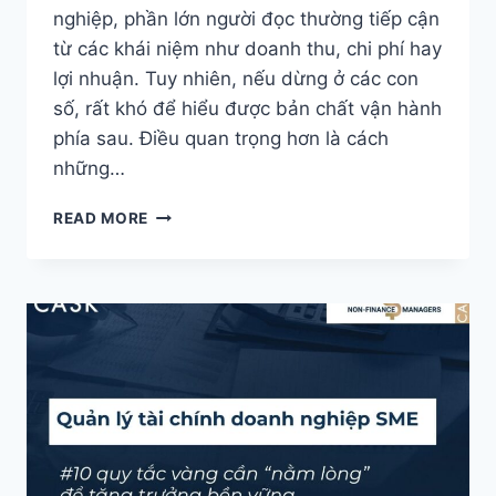
nghiệp, phần lớn người đọc thường tiếp cận
từ các khái niệm như doanh thu, chi phí hay
lợi nhuận. Tuy nhiên, nếu dừng ở các con
số, rất khó để hiểu được bản chất vận hành
phía sau. Điều quan trọng hơn là cách
những…
TÀI
READ MORE
CHÍNH
DOANH
NGHIỆP
LÀ
GÌ?
VAI
TRÒ,
CHỨC
NĂNG
VÀ
PHÂN
LOẠI