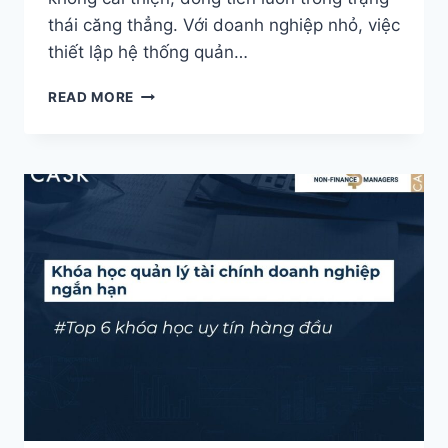
thái căng thẳng. Với doanh nghiệp nhỏ, việc
thiết lập hệ thống quản…
QUẢN
READ MORE
LÝ
TÀI
CHÍNH
DOANH
NGHIỆP
NHỎ:
10
CÁCH
HIỆU
QUẢ
VÀ
SAI
LẦM
CẦN
TRÁNH