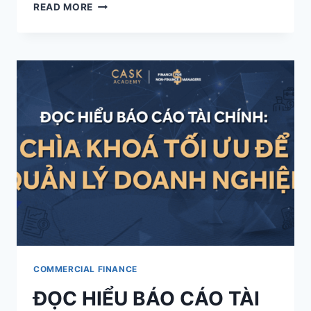
DỰ
READ MORE
BÁO
TÀI
CHÍNH
LÀ
GÌ?
QUY
TRÌNH
VÀ
CÁC
PHƯƠNG
PHÁP
DỰ
BÁO
TÀI
CHÍNH
DOANH
NGHIỆP
HAY
COMMERCIAL FINANCE
NHẤT
ĐỌC HIỂU BÁO CÁO TÀI