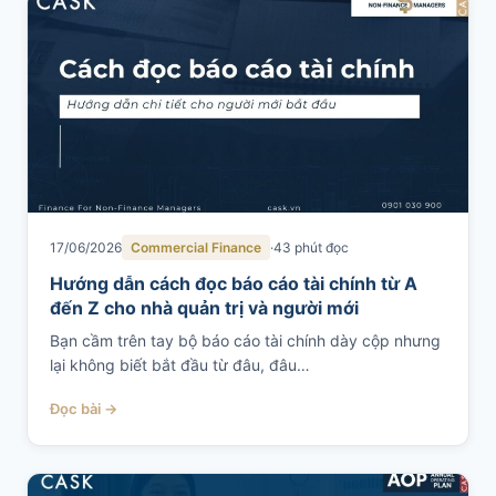
SALES & DISTRIBUTION
Modern Trade Key Account Management
Quản trị khách hàng trọng điểm kênh hiện đại
Design Winning Ecommerce Channel
Chiến lược kênh thương mại điện tử
LỊCH HỌC
17/06/2026
Commercial Finance
43 phút đọc
Xem lịch khai giảng tất cả khóa học
Hướng dẫn cách đọc báo cáo tài chính từ A
Đăng ký ngay →
đến Z cho nhà quản trị và người mới
Bạn cầm trên tay bộ báo cáo tài chính dày cộp nhưng
lại không biết bắt đầu từ đâu, đâu…
Đọc bài →