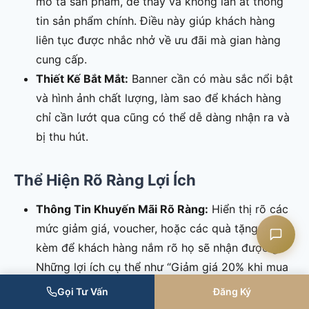
mô tả sản phẩm, dễ thấy và không lấn át thông
tin sản phẩm chính. Điều này giúp khách hàng
liên tục được nhắc nhở về ưu đãi mà gian hàng
cung cấp.
Liên hệ CASK
Thiết Kế Bắt Mắt:
Banner cần có màu sắc nổi bật
và hình ảnh chất lượng, làm sao để khách hàng
Chat Zalo
chỉ cần lướt qua cũng có thể dễ dàng nhận ra và
bị thu hút.
Chat Facebook
Thể Hiện Rõ Ràng Lợi Ích
Yêu cầu tư vấn
Thông Tin Khuyến Mãi Rõ Ràng:
Hiển thị rõ các
mức giảm giá, voucher, hoặc các quà tặng đi
kèm để khách hàng nắm rõ họ sẽ nhận được gì.
Những lợi ích cụ thể như “Giảm giá 20% khi mua
từ 2 sản phẩm”, hay “Tặng quà cho đơn hàng từ
Gọi Tư Vấn
Đăng Ký
500.000 VNĐ” cần được trình bày chi tiết và dễ