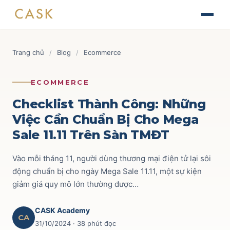
Skip
The Journey of Brand Building
to
Thiết kế chiến lược & kế hoạch Marketing
Tài liệu
content
Finance for Non-Finance Managers
Blog
Trang chủ
/
Blog
/
Ecommerce
Tài chính ứng dụng cho quản lý thương mại
Tin tức
AOP - Annual Operating Plan
Brand & Marketing
118
ECOMMERCE
Lập kế hoạch kinh doanh hàng năm
Sự kiện
Trade Marketing
110
Checklist Thành Công: Những
TRADE & CHANNEL
Việc Cần Chuẩn Bị Cho Mega
Liên hệ
Route to Market
52
Sale 11.11 Trên Sàn TMĐT
Impactful Trade Marketing Management
Ecommerce
69
Thiết kế chiến lược & kế hoạch Trade Marketing
Vào mỗi tháng 11, người dùng thương mại điện tử lại sôi
Commercial Finance
59
động chuẩn bị cho ngày Mega Sale 11.11, một sự kiện
Data-driven Trade Marketing Excellence
giảm giá quy mô lớn thường được…
Phân tích dữ liệu Trade Marketing
Key Account
42
Route To Market Strategy
CASK Academy
Xây dựng hệ thống phân phối & đội sales
CA
31/10/2024
· 38 phút đọc