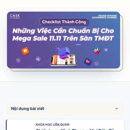
SALES & DISTRIBUTION
Modern Trade Key Account Management
Quản trị khách hàng trọng điểm kênh hiện đại
Design Winning Ecommerce Channel
Chiến lược kênh thương mại điện tử
LỊCH HỌC
Xem lịch khai giảng tất cả khóa học
Đăng ký ngay →
Nội dung bài viết
KHÓA HỌC LIÊN QUAN