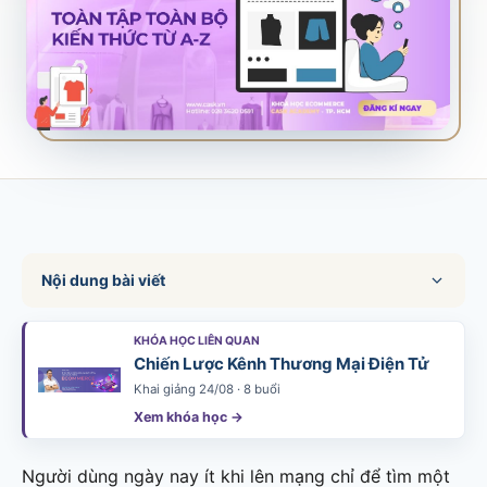
SALES & DISTRIBUTION
Modern Trade Key Account Management
Quản trị khách hàng trọng điểm kênh hiện đại
Design Winning Ecommerce Channel
Chiến lược kênh thương mại điện tử
LỊCH HỌC
Xem lịch khai giảng tất cả khóa học
Nội dung bài viết
Đăng ký ngay →
KHÓA HỌC LIÊN QUAN
Chiến Lược Kênh Thương Mại Điện Tử
Khai giảng 24/08 · 8 buổi
Xem khóa học →
Người dùng ngày nay ít khi lên mạng chỉ để tìm một