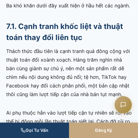
Ba khó khăn dưới đây xuất hiện ở hầu hết các ngành.
7.1. Cạnh tranh khốc liệt và thuật
Liên hệ CASK
toán thay đổi liên tục
Chat Zalo
Thách thức đầu tiên là cạnh tranh quá đông cộng với
thuật toán đổi xoành xoạch. Hàng trăm nghìn nhà
Chat Facebook
bán cùng giành sự chú ý, nên một sản phẩm rất dễ
chìm nếu nội dung không đủ nổi; tệ hơn, TikTok hay
Yêu cầu tư vấn
Facebook hay đổi cách phân phối, một bản cập nhật
thôi cũng làm lượt tiếp cận của nhà bán tụt mạnh.
Ai phụ thuộc hẳn vào lượt tiếp cận tự nhiên sẽ rơi vào
thế bị động mỗi lần thuật toán siết lại. Cách đỡ rủi ro
là trải ra nhiều kênh và gây dựng tệp khách của riêng
Gọi Tư Vấn
Đăng Ký