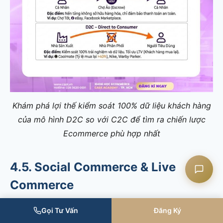
Liên hệ CASK
Chat Zalo
Chat Facebook
Khám phá lợi thế kiểm soát 100% dữ liệu khách hàng
của mô hình D2C so với C2C để tìm ra chiến lược
Ecommerce phù hợp nhất
Yêu cầu tư vấn
4.5. Social Commerce & Live
Commerce
Đây là sự kết hợp giữa mạng xã hội và mua sắm, nơi
Gọi Tư Vấn
Đăng Ký
người dùng có thể khám phá, tư vấn và hoàn tất đơn