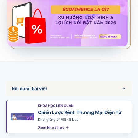
SALES & DISTRIBUTION
Modern Trade Key Account Management
Quản trị khách hàng trọng điểm kênh hiện đại
Design Winning Ecommerce Channel
Chiến lược kênh thương mại điện tử
LỊCH HỌC
Xem lịch khai giảng tất cả khóa học
Đăng ký ngay →
Nội dung bài viết
KHÓA HỌC LIÊN QUAN
Chiến Lược Kênh Thương Mại Điện Tử
Khai giảng 24/08 · 8 buổi
Xem khóa học →