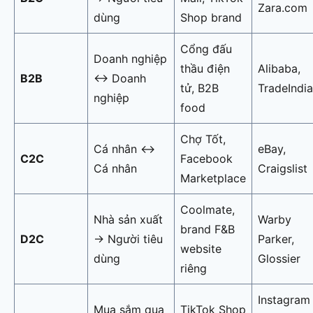
Zara.com
dùng
Shop brand
Cổng đấu
Doanh nghiệp
thầu điện
Alibaba,
B2B
↔ Doanh
tử, B2B
TradeIndia
nghiệp
food
Chợ Tốt,
Cá nhân ↔
eBay,
C2C
Facebook
Cá nhân
Craigslist
Marketplace
Coolmate,
Nhà sản xuất
Warby
brand F&B
D2C
→ Người tiêu
Parker,
website
dùng
Glossier
riêng
Instagram
Mua sắm qua
TikTok Shop