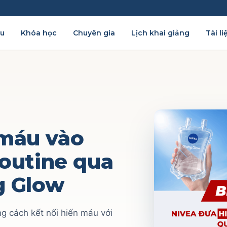
ệu
Khóa học
Chuyên gia
Lịch khai giảng
Tài li
 máu vào
routine qua
g Glow
g cách kết nối hiến máu với