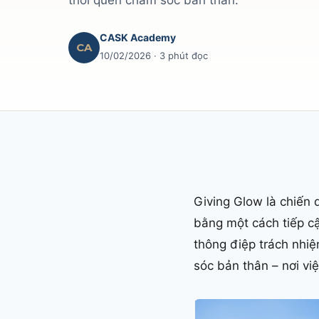
thói quen chăm sóc bản thân.
CASK Academy
CA
10/02/2026
· 3 phút đọc
Giving Glow là chiến 
bằng một cách tiếp cậ
thông điệp trách nhiệ
sóc bản thân – nơi vi