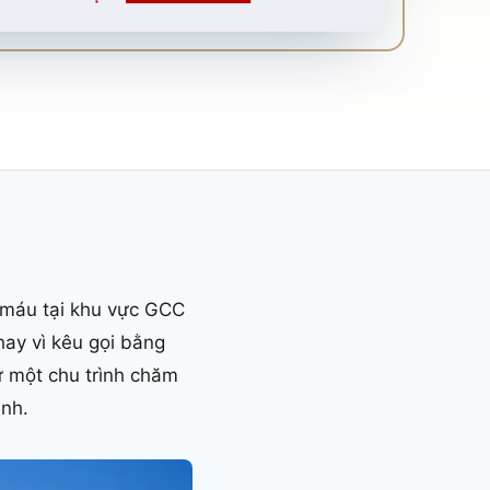
t máu tại khu vực GCC
hay vì kêu gọi bằng
ư một chu trình chăm
ình.