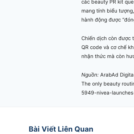
các beauty PR kit qu
mang tính biểu tượng,
hành động được “đóng 
Chiến dịch còn được th
QR code và cơ chế khu
nhận thức mà còn hướ
Nguồn:
ArabAd Digital
The only beauty routi
5949-nivea-launches-
Bài Viết Liên Quan