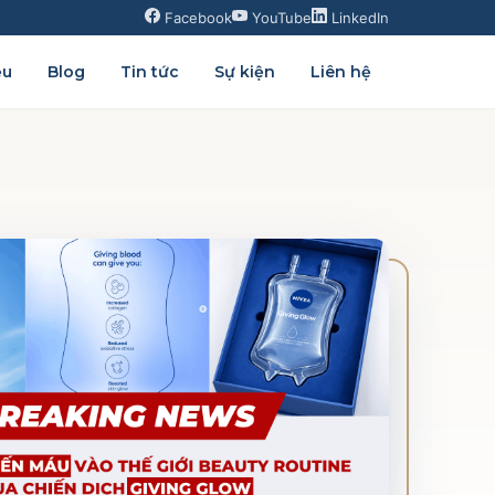
Facebook
YouTube
LinkedIn
ệu
Blog
Tin tức
Sự kiện
Liên hệ