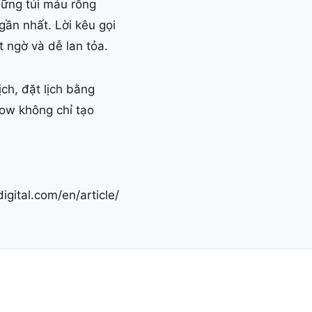
hững túi máu rỗng
ần nhất. Lời kêu gọi
 ngờ và dễ lan tỏa.
ịch, đặt lịch bằng
low không chỉ tạo
igital.com/en/article/