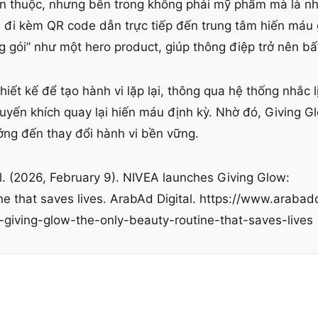
en thuộc, nhưng bên trong không phải mỹ phẩm mà là n
 đi kèm QR code dẫn trực tiếp đến trung tâm hiến máu g
gói” như một hero product, giúp thông điệp trở nên bất
iết kế để tạo hành vi lặp lại, thông qua hệ thống nhắc l
yến khích quay lại hiến máu định kỳ. Nhờ đó, Giving G
ng đến thay đổi hành vi bền vững.
. (2026, February 9). NIVEA launches Giving Glow:
ne that saves lives. ArabAd Digital. https://www.arabadd
giving-glow-the-only-beauty-routine-that-saves-lives