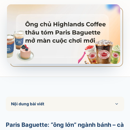
SALES & DISTRIBUTION
Modern Trade Key Account Management
Quản trị khách hàng trọng điểm kênh hiện đại
Design Winning Ecommerce Channel
Chiến lược kênh thương mại điện tử
LỊCH HỌC
Xem lịch khai giảng tất cả khóa học
Đăng ký ngay →
Nội dung bài viết
Paris Baguette: “ông lớn” ngành bánh – cà