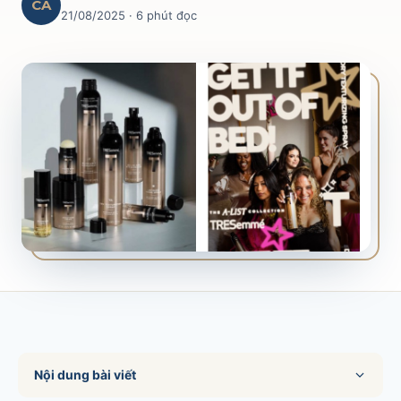
CA
21/08/2025
· 6 phút đọc
SALES & DISTRIBUTION
Modern Trade Key Account Management
Quản trị khách hàng trọng điểm kênh hiện đại
Design Winning Ecommerce Channel
Chiến lược kênh thương mại điện tử
LỊCH HỌC
Xem lịch khai giảng tất cả khóa học
Đăng ký ngay →
Nội dung bài viết