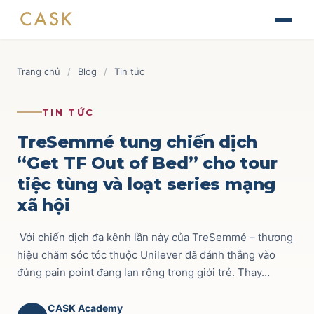
Skip
The Journey of Brand Building
to
Thiết kế chiến lược & kế hoạch Marketing
Tài liệu
content
Finance for Non-Finance Managers
Blog
Trang chủ
/
Blog
/
Tin tức
Tài chính ứng dụng cho quản lý thương mại
Tin tức
AOP - Annual Operating Plan
Brand & Marketing
118
TIN TỨC
Lập kế hoạch kinh doanh hàng năm
Sự kiện
Trade Marketing
110
TreSemmé tung chiến dịch
TRADE & CHANNEL
“Get TF Out of Bed” cho tour
Liên hệ
Route to Market
52
tiệc tùng và loạt series mạng
Impactful Trade Marketing Management
Ecommerce
69
xã hội
Thiết kế chiến lược & kế hoạch Trade Marketing
Commercial Finance
59
Với chiến dịch đa kênh lần này của TreSemmé – thương
Data-driven Trade Marketing Excellence
Phân tích dữ liệu Trade Marketing
hiệu chăm sóc tóc thuộc Unilever đã đánh thẳng vào
Key Account
42
đúng pain point đang lan rộng trong giới trẻ. Thay…
Route To Market Strategy
Xây dựng hệ thống phân phối & đội sales
CASK Academy