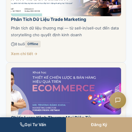
Phân Tích Dữ Liệu Trade Marketing
Liên hệ CASK
Phân tích dữ liệu thương mại — từ sell-in/sell-out đến data
storytelling cho quyết định kinh doanh
8 buổi
Offline
Chat Zalo
Xem chi tiết →
Chat Facebook
Yêu cầu tư vấn
Chiến Lược Kênh Thương Mại Điện Tử
Gọi Tư Vấn
Đăng Ký
Thiết kế chiến lược & bán hàng hiệu quả Ecommerce —