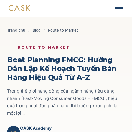
Skip
The Journey of Brand Building
to
Thiết kế chiến lược & kế hoạch Marketing
Tài liệu
content
Finance for Non-Finance Managers
Blog
Trang chủ
/
Blog
/
Route to Market
Tài chính ứng dụng cho quản lý thương mại
Tin tức
AOP - Annual Operating Plan
Brand & Marketing
118
ROUTE TO MARKET
Lập kế hoạch kinh doanh hàng năm
Sự kiện
Trade Marketing
110
Beat Planning FMCG: Hướng
TRADE & CHANNEL
Dẫn Lập Kế Hoạch Tuyến Bán
Liên hệ
Route to Market
52
Hàng Hiệu Quả Từ A–Z
Impactful Trade Marketing Management
Ecommerce
69
Thiết kế chiến lược & kế hoạch Trade Marketing
Trong thế giới năng động của ngành hàng tiêu dùng
Commercial Finance
59
nhanh (Fast-Moving Consumer Goods – FMCG), hiệu
Data-driven Trade Marketing Excellence
quả trong hoạt động bán hàng thị trường không chỉ là
Phân tích dữ liệu Trade Marketing
Key Account
42
một lợi…
Route To Market Strategy
Xây dựng hệ thống phân phối & đội sales
CASK Academy