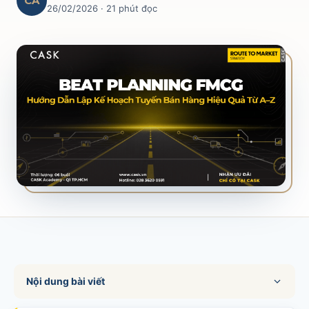
CA
26/02/2026
· 21 phút đọc
SALES & DISTRIBUTION
Modern Trade Key Account Management
Quản trị khách hàng trọng điểm kênh hiện đại
Design Winning Ecommerce Channel
Chiến lược kênh thương mại điện tử
LỊCH HỌC
Xem lịch khai giảng tất cả khóa học
Đăng ký ngay →
Nội dung bài viết