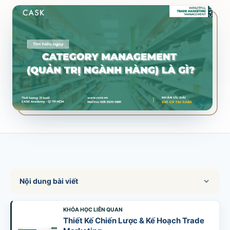
SALES & DISTRIBUTION
Modern Trade Key Account Management
Quản trị khách hàng trọng điểm kênh hiện đại
Design Winning Ecommerce Channel
Chiến lược kênh thương mại điện tử
LỊCH HỌC
Xem lịch khai giảng tất cả khóa học
Đăng ký ngay →
Nội dung bài viết
KHÓA HỌC LIÊN QUAN
Thiết Kế Chiến Lược & Kế Hoạch Trade