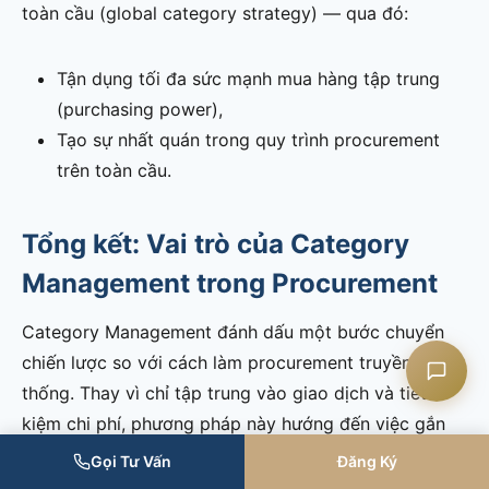
toàn cầu (global category strategy) — qua đó:
Tận dụng tối đa sức mạnh mua hàng tập trung
Liên hệ CASK
(purchasing power),
Tạo sự nhất quán trong quy trình procurement
Chat Zalo
trên toàn cầu.
Chat Facebook
Tổng kết: Vai trò của Category
Management trong Procurement
Yêu cầu tư vấn
Category Management đánh dấu một bước chuyển
chiến lược so với cách làm procurement truyền
thống. Thay vì chỉ tập trung vào giao dịch và tiết
kiệm chi phí, phương pháp này hướng đến việc gắn
kết hoạt động mua hàng với mục tiêu kinh doanh,
Gọi Tư Vấn
Đăng Ký
đồng thời khai thác hiểu biết thị trường (market