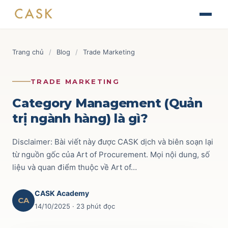
Skip
The Journey of Brand Building
to
Thiết kế chiến lược & kế hoạch Marketing
Tài liệu
content
Finance for Non-Finance Managers
Blog
Trang chủ
/
Blog
/
Trade Marketing
Tài chính ứng dụng cho quản lý thương mại
Tin tức
AOP - Annual Operating Plan
Brand & Marketing
118
TRADE MARKETING
Lập kế hoạch kinh doanh hàng năm
Sự kiện
Trade Marketing
110
Category Management (Quản
TRADE & CHANNEL
trị ngành hàng) là gì?
Liên hệ
Route to Market
52
Impactful Trade Marketing Management
Disclaimer: Bài viết này được CASK dịch và biên soạn lại
Ecommerce
69
Thiết kế chiến lược & kế hoạch Trade Marketing
từ nguồn gốc của Art of Procurement. Mọi nội dung, số
liệu và quan điểm thuộc về Art of…
Commercial Finance
59
Data-driven Trade Marketing Excellence
Phân tích dữ liệu Trade Marketing
Key Account
42
CASK Academy
CA
Route To Market Strategy
14/10/2025
· 23 phút đọc
Xây dựng hệ thống phân phối & đội sales