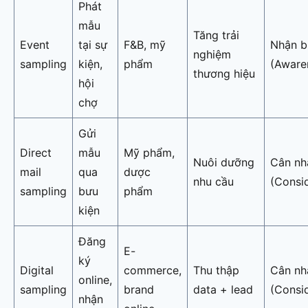
Phát
mẫu
Tăng trải
Event
tại sự
F&B, mỹ
Nhận b
nghiệm
sampling
kiện,
phẩm
(Aware
thương hiệu
hội
chợ
Gửi
Direct
mẫu
Mỹ phẩm,
Nuôi dưỡng
Cân nh
mail
qua
dược
nhu cầu
(Consi
sampling
bưu
phẩm
kiện
Đăng
E-
ký
Digital
commerce,
Thu thập
Cân nh
online,
sampling
brand
data + lead
(Consi
nhận