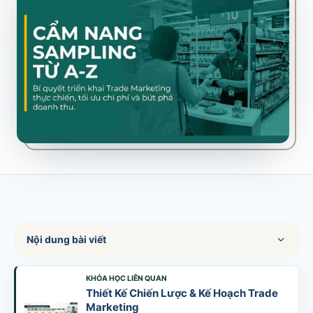
SALES & DISTRIBUTION
Modern Trade Key Account Management
Quản trị khách hàng trọng điểm kênh hiện đại
Design Winning Ecommerce Channel
Chiến lược kênh thương mại điện tử
LỊCH HỌC
Xem lịch khai giảng tất cả khóa học
Đăng ký ngay →
Nội dung bài viết
KHÓA HỌC LIÊN QUAN
Thiết Kế Chiến Lược & Kế Hoạch Trade
Marketing