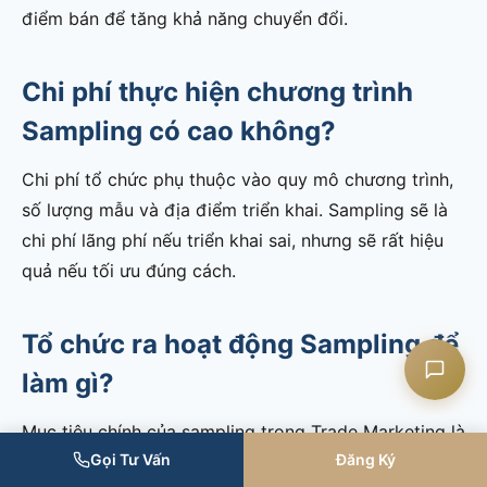
điểm bán để tăng khả năng chuyển đổi.
Chi phí thực hiện chương trình
Liên hệ CASK
Sampling có cao không?
Chat Zalo
Chi phí tổ chức phụ thuộc vào quy mô chương trình,
số lượng mẫu và địa điểm triển khai. Sampling sẽ là
Chat Facebook
chi phí lãng phí nếu triển khai sai, nhưng sẽ rất hiệu
quả nếu tối ưu đúng cách.
Yêu cầu tư vấn
Tổ chức ra hoạt động Sampling để
làm gì?
Mục tiêu chính của sampling trong Trade Marketing là
Gọi Tư Vấn
Đăng Ký
giúp người tiêu dùng trải nghiệm sản phẩm, từ đó