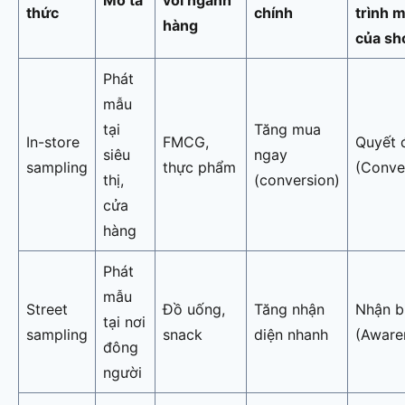
Mô tả
với ngành
thức
chính
trình 
hàng
của sh
Phát
mẫu
tại
Tăng mua
In-store
FMCG,
Quyết 
siêu
ngay
sampling
thực phẩm
(Conve
thị,
(conversion)
cửa
hàng
Phát
mẫu
Street
Đồ uống,
Tăng nhận
Nhận b
tại nơi
sampling
snack
diện nhanh
(Aware
đông
người