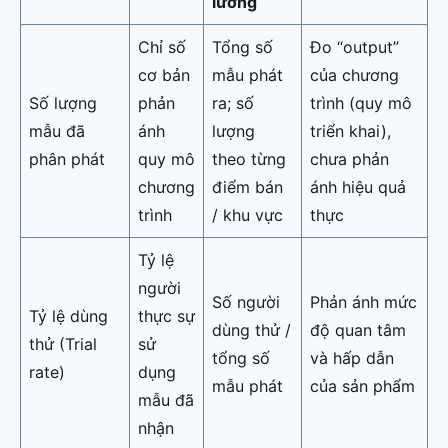
lường
Chỉ số
Tổng số
Đo “output”
cơ bản
mẫu phát
của chương
Số lượng
phản
ra; số
trình (quy mô
mẫu đã
ánh
lượng
triển khai),
phân phát
quy mô
theo từng
chưa phản
chương
điểm bán
ánh hiệu quả
trình
/ khu vực
thực
Tỷ lệ
người
Số người
Phản ánh mức
Tỷ lệ dùng
thực sự
dùng thử /
độ quan tâm
thử (Trial
sử
tổng số
và hấp dẫn
rate)
dụng
mẫu phát
của sản phẩm
mẫu đã
nhận