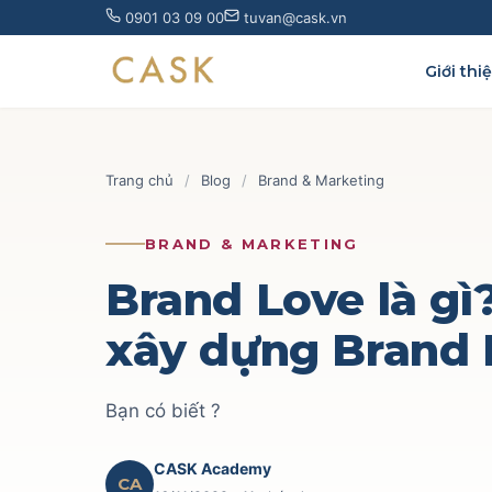
Skip
0901 03 09 00
tuvan@cask.vn
to
content
Giới thi
Trang chủ
/
Blog
/
Brand & Marketing
BRAND & MARKETING
Brand Love là gì
xây dựng Brand 
Bạn có biết ?
CASK Academy
CA