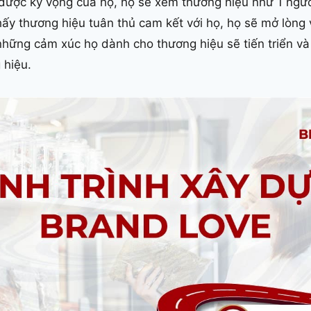
ược kỳ vọng của họ, họ sẽ xem thương hiệu như 1 người
hấy thương hiệu tuân thủ cam kết với họ, họ sẽ mở lòng 
hững cảm xúc họ dành cho thương hiệu sẽ tiến triển và
 hiệu.