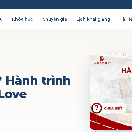
ệu
Khóa học
Chuyên gia
Lịch khai giảng
Tài li
? Hành trình
Love