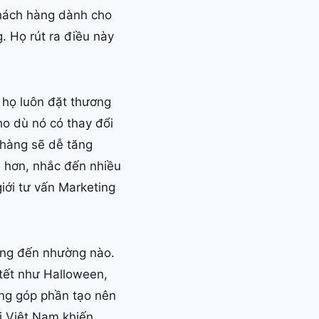
khách hàng dành cho
. Họ rút ra điều này
 họ luôn đặt thương
ho dù nó có thay đổi
 hàng sẽ dễ tăng
 hơn, nhắc đến nhiều
iới tư vấn Marketing
rọng đến nhường nào.
 tết như Halloween,
àng góp phần tạo nên
ại Việt Nam khiến