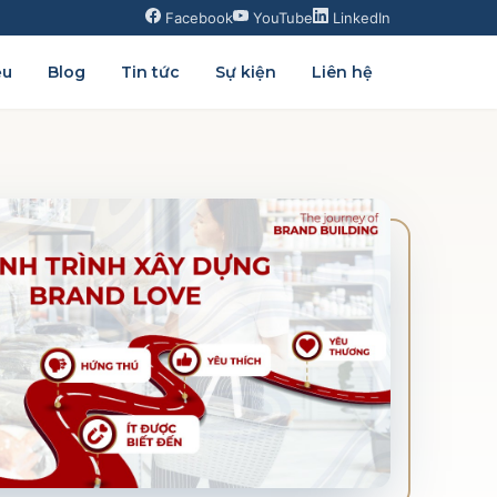
Facebook
YouTube
LinkedIn
ệu
Blog
Tin tức
Sự kiện
Liên hệ