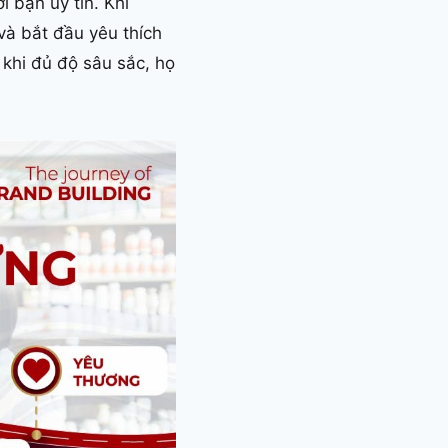
 bạn uy tín. Khi
và bắt đầu yêu thích
 khi đủ độ sâu sắc, họ