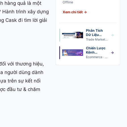
đến brand plan execution
Offline
h hàng quả là một
? Hành trình xây dựng
Xem chi tiết →
 Cask đi tìm lời giải
Phân Tích
Dữ Liệu
→
Trade
Trade Marketing Data Analytics · Khai giảng 24/08
Marketing
Chiến Lược
Kênh
→
Thương Mại
Ecommerce · Khai giảng 24/08
Điện Tử
ối với thương hiệu,
của người dùng dành
ựa trên sự kết nối
ược đầu tư & chăm