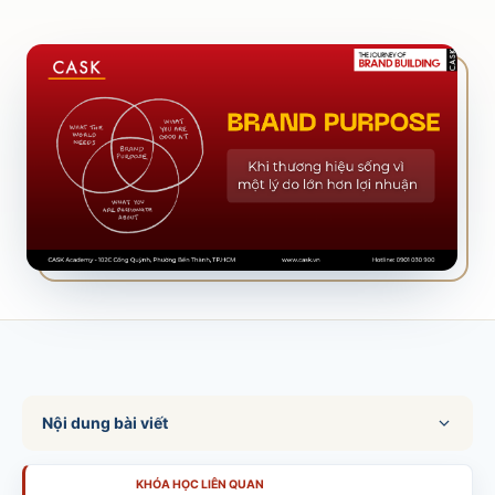
SALES & DISTRIBUTION
Modern Trade Key Account Management
Quản trị khách hàng trọng điểm kênh hiện đại
Design Winning Ecommerce Channel
Chiến lược kênh thương mại điện tử
LỊCH HỌC
Xem lịch khai giảng tất cả khóa học
Đăng ký ngay →
Nội dung bài viết
KHÓA HỌC LIÊN QUAN