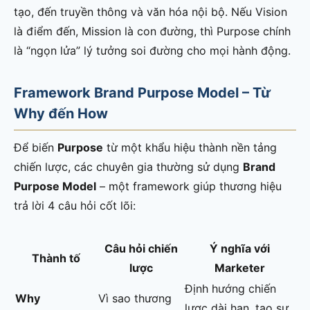
tạo, đến truyền thông và văn hóa nội bộ. Nếu Vision
là điểm đến, Mission là con đường, thì Purpose chính
là “ngọn lửa” lý tưởng soi đường cho mọi hành động.
Framework Brand Purpose Model – Từ
Why đến How
Để biến
Purpose
từ một khẩu hiệu thành nền tảng
chiến lược, các chuyên gia thường sử dụng
Brand
Purpose Model
– một framework giúp thương hiệu
trả lời 4 câu hỏi cốt lõi:
Câu hỏi chiến
Ý nghĩa với
Thành tố
lược
Marketer
Định hướng chiến
Why
Vì sao thương
lược dài hạn, tạo sự