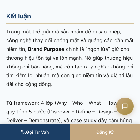
Kết luận
Liên hệ CASK
Trong một thế giới mà sản phẩm dễ bị sao chép,
công nghệ thay đổi chóng mặt và quảng cáo dần mất
Chat Zalo
niềm tin,
Brand Purpose
chính là “ngọn lửa” giữ cho
thương hiệu tồn tại và lớn mạnh. Nó giúp thương hiệu
Chat Facebook
không chỉ bán hàng, mà còn tạo ra ý nghĩa; không chỉ
tìm kiếm lợi nhuận, mà còn gieo niềm tin và giá trị lâu
dài cho cộng đồng.
Yêu cầu tư vấn
Từ framework 4 lớp (Why – Who – What – How), đến
quy trình 5 bước (Discover – Define – Design –
Deliver – Demonstrate), và case study đầy cảm hứng
của Unilever, ta thấy rõ:
Purpose không phải khẩu
Gọi Tư Vấn
Đăng Ký
hiệu đẹp, mà là một hệ thống hành động bền vững.