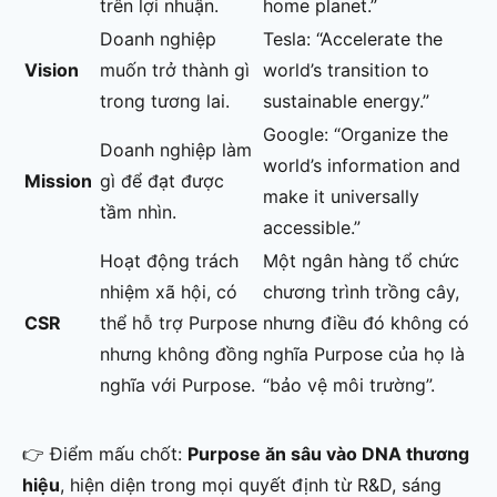
trên lợi nhuận.
home planet.”
Doanh nghiệp
Tesla: “Accelerate the
Vision
muốn trở thành gì
world’s transition to
trong tương lai.
sustainable energy.”
Google: “Organize the
Doanh nghiệp làm
world’s information and
Mission
gì để đạt được
make it universally
tầm nhìn.
accessible.”
Hoạt động trách
Một ngân hàng tổ chức
nhiệm xã hội, có
chương trình trồng cây,
CSR
thể hỗ trợ Purpose
nhưng điều đó không có
nhưng không đồng
nghĩa Purpose của họ là
nghĩa với Purpose.
“bảo vệ môi trường”.
👉 Điểm mấu chốt:
Purpose ăn sâu vào DNA thương
hiệu
, hiện diện trong mọi quyết định từ R&D, sáng