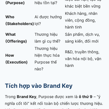
(Purpose)
hiệu tồn tại?
khác biệt bền vững
Khách hàng, nhân
Who
Ai được hưởng
viên, cộng đồng,
(Stakeholders)
lợi?
hành tinh
What
Thương hiệu
Sản phẩm, dịch vụ,
(Offerings)
làm gì cụ thể?
sáng kiến, đổi mới
Thương hiệu
R&D, truyền thông,
How
hiện thực hóa
văn hóa nội bộ, vận
(Execution)
Purpose thế
hành
nào?
Tích hợp vào Brand Key
Trong
Brand Key
, Purpose được xem là
ô thứ 9
– “ý
nghĩa cốt lõi” kết nối toàn bộ chiến lược thương hiệu.