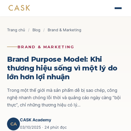
Skip
The Journey of Brand Building
to
Thiết kế chiến lược & kế hoạch Marketing
Tài liệu
content
Finance for Non-Finance Managers
Blog
Trang chủ
/
Blog
/
Brand & Marketing
Tài chính ứng dụng cho quản lý thương mại
Tin tức
AOP - Annual Operating Plan
Brand & Marketing
118
BRAND & MARKETING
Lập kế hoạch kinh doanh hàng năm
Sự kiện
Trade Marketing
110
Brand Purpose Model: Khi
TRADE & CHANNEL
thương hiệu sống vì một lý do
Liên hệ
Route to Market
52
lớn hơn lợi nhuận
Impactful Trade Marketing Management
Ecommerce
69
Thiết kế chiến lược & kế hoạch Trade Marketing
Trong một thế giới mà sản phẩm dễ bị sao chép, công
Commercial Finance
59
nghệ nhanh chóng lỗi thời và quảng cáo ngày càng “bội
Data-driven Trade Marketing Excellence
thực”, chỉ những thương hiệu có lý…
Phân tích dữ liệu Trade Marketing
Key Account
42
Route To Market Strategy
CASK Academy
Xây dựng hệ thống phân phối & đội sales
CA
03/10/2025
· 24 phút đọc