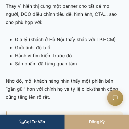
Thay vì hiển thị cùng một banner cho tất cả mọi
người, DCO điều chỉnh tiêu đề, hình ảnh, CTA… sao
cho phù hợp với:
Liên hệ CASK
Địa lý (khách ở Hà Nội thấy khác với TP.HCM)
Chat Zalo
Giới tính, độ tuổi
Hành vi tìm kiếm trước đó
Chat Facebook
Sản phẩm đã từng quan tâm
Yêu cầu tư vấn
Nhờ đó, mỗi khách hàng nhìn thấy một phiên bản
“gần gũi” hơn với chính họ và tỷ lệ click/thành công
cũng tăng lên rõ rệt.
KHÓA HỌC LIÊN QUAN
Gọi Tư Vấn
Đăng Ký