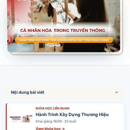
SALES & DISTRIBUTION
Modern Trade Key Account Management
Quản trị khách hàng trọng điểm kênh hiện đại
Design Winning Ecommerce Channel
Chiến lược kênh thương mại điện tử
LỊCH HỌC
Xem lịch khai giảng tất cả khóa học
Đăng ký ngay →
Nội dung bài viết
KHÓA HỌC LIÊN QUAN
Hành Trình Xây Dựng Thương Hiệu
Khai giảng 16/09 · 25 buổi
Xem khóa học →