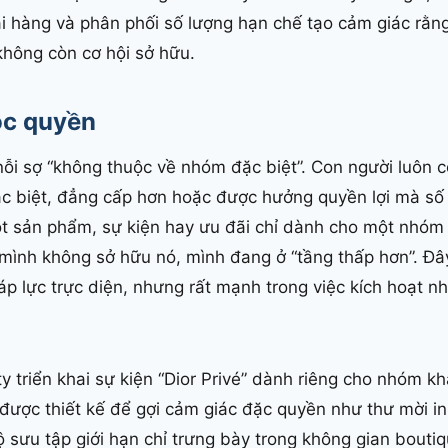
ại hàng và phân phối số lượng hạn chế tạo cảm giác rằ
không còn cơ hội sở hữu.
ộc quyền
ỗi sợ “không thuộc về nhóm đặc biệt”. Con người luôn
ác biệt, đẳng cấp hơn hoặc được hưởng quyền lợi mà số
ột sản phẩm, sự kiện hay ưu đãi chỉ dành cho một nhóm
mình không sở hữu nó, mình đang ở “tầng thấp hơn”. Đây
p lực trực diện, nhưng rất mạnh trong việc kích hoạt nh
 triển khai sự kiện “Dior Privé” dành riêng cho nhóm k
ều được thiết kế để gợi cảm giác đặc quyền như thư mời i
 sưu tập giới hạn chỉ trưng bày trong không gian bouti