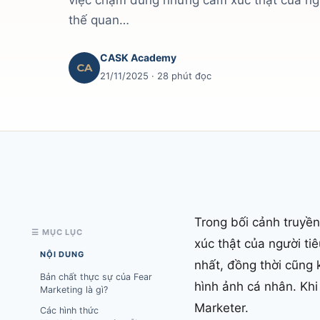
việc chạm đúng những cảm xúc thật của ngườ
thế quan…
CASK Academy
CA
21/11/2025
· 28 phút đọc
Trong bối cảnh truyề
☰ MỤC LỤC
xúc thật của người ti
NỘI DUNG
nhất, đồng thời cũng 
Bản chất thực sự của Fear
hình ảnh cá nhân. Khi
Marketing là gì?
Marketer.
Các hình thức