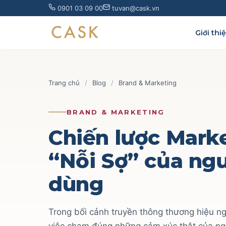
Skip
0901 03 09 00
tuvan@cask.vn
to
content
Giới thi
Trang chủ
/
Blog
/
Brand & Marketing
BRAND & MARKETING
Chiến lược Mark
“Nỗi Sợ” của ngư
dùng
Trong bối cảnh truyền thông thương hiệu ngà