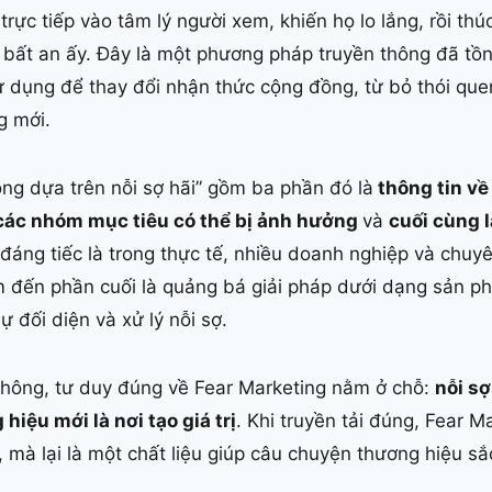
trực tiếp vào tâm lý người xem, khiến họ lo lắng, rồi t
 bất an ấy. Đây là một phương pháp truyền thông đã tồn
ử dụng để thay đổi nhận thức cộng đồng, từ bỏ thói qu
g mới.
hông dựa trên nỗi sợ hãi” gồm ba phần đó là
thông tin về
các nhóm mục tiêu có thể bị ảnh hưởng
và
cuối cùng l
đáng tiếc là trong thực tế, nhiều doanh nghiệp và chuy
âm đến phần cuối là quảng bá giải pháp dưới dạng sản p
ự đối diện và xử lý nỗi sợ.
 thông, tư duy đúng về Fear Marketing nằm ở chỗ:
nỗi sợ
hiệu mới là nơi tạo giá trị
. Khi truyền tải đúng, Fear 
, mà lại là một chất liệu giúp câu chuyện thương hiệu sắ