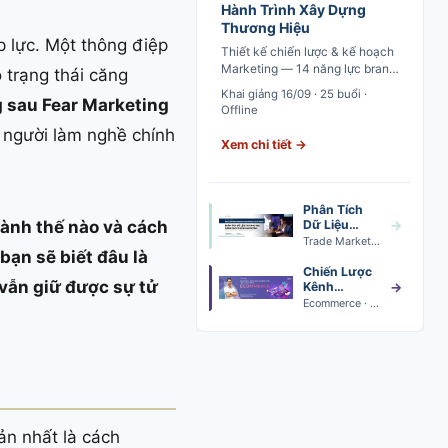
Hành Trình Xây Dựng
Thương Hiệu
 lực. Một thông điệp
Thiết kế chiến lược & kế hoạch
Marketing — 14 năng lực brand
 trạng thái căng
marketing từ market analysis
Khai giảng 16/09 · 25 buổi ·
đến brand plan execution
 sau Fear Marketing
Offline
a người làm nghề chính
Xem chi tiết →
Phân Tích
hành thế nào và cách
Dữ Liệu
→
Trade
Trade Marketing Data Analytics · Khai giảng 24/08
bạn sẽ biết đâu là
Marketing
Chiến Lược
 vẫn giữ được sự tử
Kênh
→
Thương Mại
Ecommerce · Khai giảng 24/08
Điện Tử
ản nhất là cách