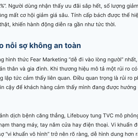
8%”. Người dùng nhận thấy ưu đãi sắp hết, số lượng giả
ng mất cơ hội giảm giá sâu. Tính cấp bách được thể hiệ
 thật, khiến hành động diễn ra gần như tức thời.
o n
ỗi sợ không an toàn
g hình thức Fear Marketing “dễ đi vào lòng người” nhất, 
n thân và gia đình. Khi thương hiệu mô tả một rủi ro có
lập tức cảm thấy liên quan. Điều quan trọng là rủi ro ph
 tin cậy để khách hàng cảm thấy mình đang được hướng
ảnh dịch bệnh căng thẳng, Lifebuoy tung TVC mô phỏng
chạm thang máy, tay nắm cửa hay điện thoại. Vi khuẩn đ
sợ “vi khuẩn vô hình” trở nên rõ ràng, dễ hình dung hơn 