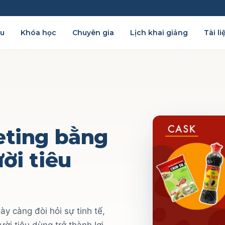
ệu
Khóa học
Chuyên gia
Lịch khai giảng
Tài li
eting bằng
ời tiêu
y càng đòi hỏi sự tinh tế,