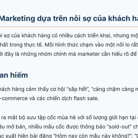
Marketing dựa trên nỗi sợ của khách 
i sợ của khách hàng có nhiều cách triển khai, nhưng một
ất trong thực tế. Mỗi hình thức chạm vào một nỗi lo rất
i đây là những nhóm chính mà marketer cần hiểu rõ để
han hiếm
hách hàng cảm thấy cơ hội “sắp hết”, “càng chậm càng m
-commerce và các chiến dịch flash sale.
a mắt bộ sưu tập cốc mùa hè với số lượng giới hạn tại 
u mở bán, nhiều mẫu cốc được thông báo “sold-out” chỉ 
tục xuất hiện bài đăng “Hôm nay còn mẫu này không?”, “C