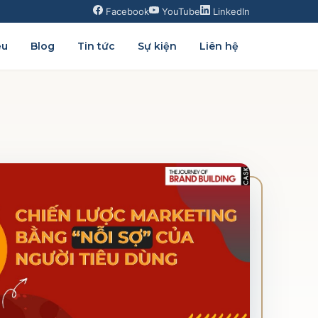
Facebook
YouTube
LinkedIn
ệu
Blog
Tin tức
Sự kiện
Liên hệ