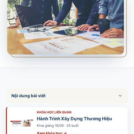
SALES & DISTRIBUTION
Modern Trade Key Account Management
Quản trị khách hàng trọng điểm kênh hiện đại
Design Winning Ecommerce Channel
Chiến lược kênh thương mại điện tử
LỊCH HỌC
Xem lịch khai giảng tất cả khóa học
Đăng ký ngay →
Nội dung bài viết
KHÓA HỌC LIÊN QUAN
Hành Trình Xây Dựng Thương Hiệu
Khai giảng 16/09 · 25 buổi
Xem khóa học →