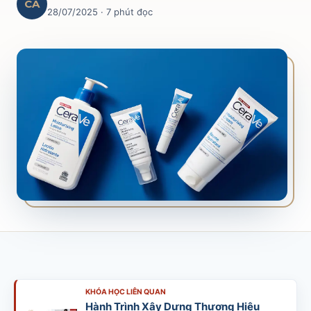
CA
28/07/2025
· 7 phút đọc
SALES & DISTRIBUTION
Modern Trade Key Account Management
Quản trị khách hàng trọng điểm kênh hiện đại
Design Winning Ecommerce Channel
Chiến lược kênh thương mại điện tử
LỊCH HỌC
Xem lịch khai giảng tất cả khóa học
Đăng ký ngay →
KHÓA HỌC LIÊN QUAN
Hành Trình Xây Dựng Thương Hiệu