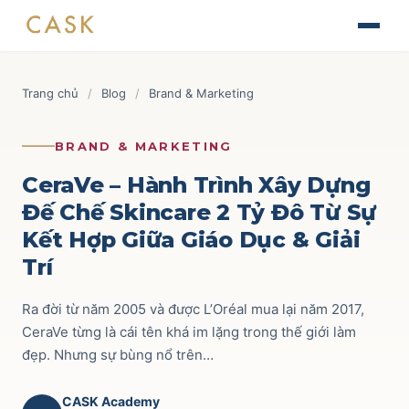
Skip
The Journey of Brand Building
to
Thiết kế chiến lược & kế hoạch Marketing
Tài liệu
content
Finance for Non-Finance Managers
Blog
Trang chủ
/
Blog
/
Brand & Marketing
Tài chính ứng dụng cho quản lý thương mại
Tin tức
AOP - Annual Operating Plan
Brand & Marketing
118
BRAND & MARKETING
Lập kế hoạch kinh doanh hàng năm
Sự kiện
Trade Marketing
110
CeraVe – Hành Trình Xây Dựng
TRADE & CHANNEL
Đế Chế Skincare 2 Tỷ Đô Từ Sự
Liên hệ
Route to Market
52
Kết Hợp Giữa Giáo Dục & Giải
Impactful Trade Marketing Management
Ecommerce
69
Trí
Thiết kế chiến lược & kế hoạch Trade Marketing
Commercial Finance
59
Ra đời từ năm 2005 và được L’Oréal mua lại năm 2017,
Data-driven Trade Marketing Excellence
Phân tích dữ liệu Trade Marketing
CeraVe từng là cái tên khá im lặng trong thế giới làm
Key Account
42
đẹp. Nhưng sự bùng nổ trên…
Route To Market Strategy
Xây dựng hệ thống phân phối & đội sales
CASK Academy