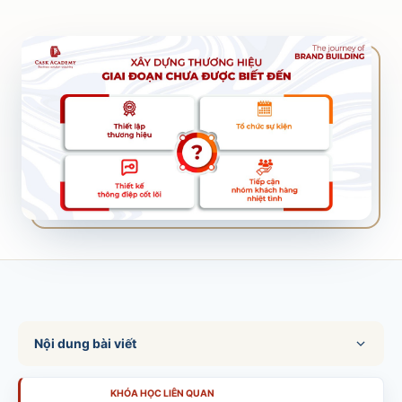
SALES & DISTRIBUTION
Modern Trade Key Account Management
Quản trị khách hàng trọng điểm kênh hiện đại
Design Winning Ecommerce Channel
Chiến lược kênh thương mại điện tử
LỊCH HỌC
Xem lịch khai giảng tất cả khóa học
Đăng ký ngay →
Nội dung bài viết
KHÓA HỌC LIÊN QUAN