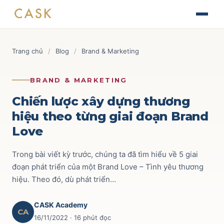
Skip
The Journey of Brand Building
to
Thiết kế chiến lược & kế hoạch Marketing
Tài liệu
content
Finance for Non-Finance Managers
Blog
Trang chủ
/
Blog
/
Brand & Marketing
Tài chính ứng dụng cho quản lý thương mại
Tin tức
AOP - Annual Operating Plan
Brand & Marketing
118
BRAND & MARKETING
Lập kế hoạch kinh doanh hàng năm
Sự kiện
Trade Marketing
110
Chiến lược xây dựng thương
TRADE & CHANNEL
hiệu theo từng giai đoạn Brand
Liên hệ
Route to Market
52
Love
Impactful Trade Marketing Management
Ecommerce
69
Thiết kế chiến lược & kế hoạch Trade Marketing
Trong bài viết kỳ trước, chúng ta đã tìm hiểu về 5 giai
Commercial Finance
57
đoạn phát triển của một Brand Love – Tình yêu thương
Data-driven Trade Marketing Excellence
hiệu. Theo đó, dù phát triển…
Phân tích dữ liệu Trade Marketing
Key Account
42
Route To Market Strategy
CASK Academy
Xây dựng hệ thống phân phối & đội sales
CA
16/11/2022
· 16 phút đọc