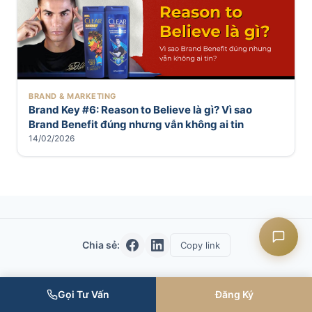
Liên hệ CASK
BRAND & MARKETING
Chat Zalo
Brand Key #6: Reason to Believe là gì? Vì sao
Brand Benefit đúng nhưng vẫn không ai tin
14/02/2026
Chat Facebook
Yêu cầu tư vấn
Chia sẻ:
Copy link
Gọi Tư Vấn
Đăng Ký