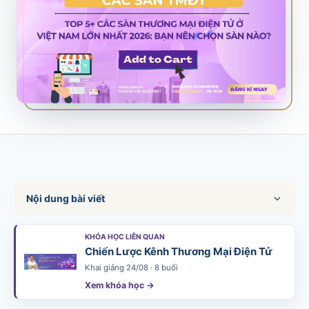
SALES & DISTRIBUTION
Modern Trade Key Account Management
Quản trị khách hàng trọng điểm kênh hiện đại
Design Winning Ecommerce Channel
Chiến lược kênh thương mại điện tử
LỊCH HỌC
Xem lịch khai giảng tất cả khóa học
Đăng ký ngay →
Nội dung bài viết
KHÓA HỌC LIÊN QUAN
Chiến Lược Kênh Thương Mại Điện Tử
Khai giảng 24/08 · 8 buổi
Xem khóa học →