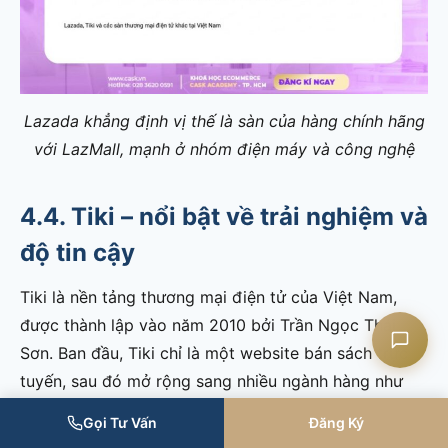
Liên hệ CASK
Lazada khẳng định vị thế là sàn của hàng chính hãng
với LazMall, mạnh ở nhóm điện máy và công nghệ
Chat Zalo
4.4. Tiki – nổi bật về trải nghiệm và
Chat Facebook
độ tin cậy
Yêu cầu tư vấn
Tiki là nền tảng thương mại điện tử của Việt Nam,
được thành lập vào năm 2010 bởi Trần Ngọc Thái
Sơn. Ban đầu, Tiki chỉ là một website bán sách trực
tuyến, sau đó mở rộng sang nhiều ngành hàng như
điện tử, gia dụng, mẹ và bé, làm đẹp, văn phòng
Gọi Tư Vấn
Đăng Ký
phẩm và hàng tiêu dùng. Hiện nay, Tiki chủ yếu hoạt