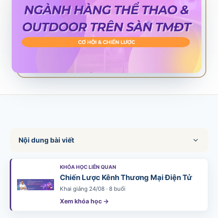
SALES & DISTRIBUTION
Modern Trade Key Account Management
Quản trị khách hàng trọng điểm kênh hiện đại
Design Winning Ecommerce Channel
Chiến lược kênh thương mại điện tử
LỊCH HỌC
Xem lịch khai giảng tất cả khóa học
Đăng ký ngay →
Nội dung bài viết
KHÓA HỌC LIÊN QUAN
Chiến Lược Kênh Thương Mại Điện Tử
Khai giảng 24/08 · 8 buổi
Xem khóa học →