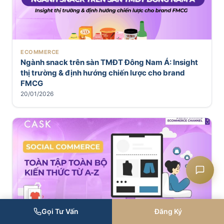
Liên hệ CASK
ECOMMERCE
Ngành snack trên sàn TMĐT Đông Nam Á: Insight
thị trường & định hướng chiến lược cho brand
Chat Zalo
FMCG
20/01/2026
Chat Facebook
Yêu cầu tư vấn
Gọi Tư Vấn
Đăng Ký
ECOMMERCE