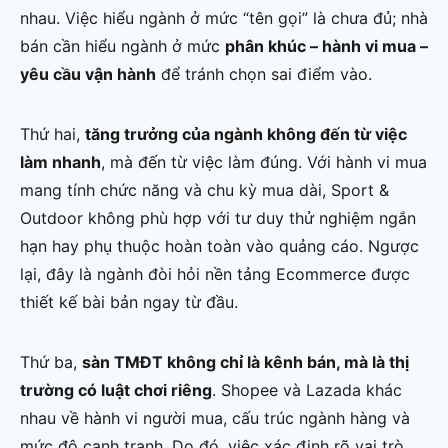
nhau. Việc hiểu ngành ở mức “tên gọi” là chưa đủ; nhà
bán cần hiểu ngành ở mức
phân khúc – hành vi mua –
yêu cầu vận hành
để tránh chọn sai điểm vào.
Thứ hai,
tăng trưởng của ngành không đến từ việc
làm nhanh
, mà đến từ việc làm đúng. Với hành vi mua
mang tính chức năng và chu kỳ mua dài, Sport &
Outdoor không phù hợp với tư duy thử nghiệm ngắn
hạn hay phụ thuộc hoàn toàn vào quảng cáo. Ngược
lại, đây là ngành đòi hỏi nền tảng Ecommerce được
thiết kế bài bản ngay từ đầu.
Thứ ba,
sàn TMĐT không chỉ là kênh bán, mà là thị
trường có luật chơi riêng
. Shopee và Lazada khác
nhau về hành vi người mua, cấu trúc ngành hàng và
mức độ cạnh tranh. Do đó, việc xác định rõ vai trò