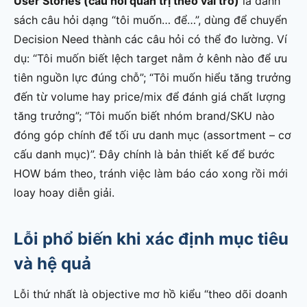
User Stories (câu hỏi quản trị theo vai trò)
là danh
sách câu hỏi dạng “tôi muốn… để…”, dùng để chuyển
Decision Need thành các câu hỏi có thể đo lường. Ví
dụ: “Tôi muốn biết lệch target nằm ở kênh nào để ưu
tiên nguồn lực đúng chỗ”; “Tôi muốn hiểu tăng trưởng
đến từ volume hay price/mix để đánh giá chất lượng
tăng trưởng”; “Tôi muốn biết nhóm brand/SKU nào
đóng góp chính để tối ưu danh mục (assortment – cơ
cấu danh mục)”. Đây chính là bản thiết kế để bước
HOW bám theo, tránh việc làm báo cáo xong rồi mới
loay hoay diễn giải.
Lỗi phổ biến khi xác định mục tiêu
và hệ quả
Lỗi thứ nhất là objective mơ hồ kiểu “theo dõi doanh