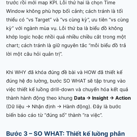
trước rồi mới map KPI. Lỗi thứ hai là chọn Time
Window không phù hợp bối cảnh; cách tránh là tối
thiểu có “vs Target” và “vs cùng kỳ”, ưu tiên “vs cùng
kỳ” với ngành mùa vụ. Lỗi thứ ba là biểu đồ không
khớp logic hoặc nhồi quá nhiều chiều cắt trong một
chart; cách tránh là giữ nguyên tắc “mỗi biểu đồ trả
lời một câu hỏi quản trị”.
Khi WHY đã khóa đúng đề bài và HOW đã thiết kế
đúng hệ đo lường, bước SO WHAT sẽ tập trung vào
việc thiết kế luồng drill-down và chuyển hóa kết quả
thành hành động theo khung
Data → Insight → Action
(Dữ liệu → Nhận định → Hành động). Đây là bước
biến báo cáo từ “đúng số” thành “ra việc”.
Bước 3 – SO WHAT: Thiết kế luồng phân