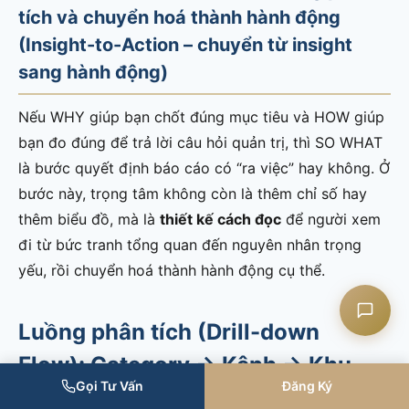
tích và chuyển hoá thành hành động
(Insight-to-Action – chuyển từ insight
sang hành động)
Liên hệ CASK
Nếu WHY giúp bạn chốt đúng mục tiêu và HOW giúp
Chat Zalo
bạn đo đúng để trả lời câu hỏi quản trị, thì SO WHAT
là bước quyết định báo cáo có “ra việc” hay không. Ở
bước này, trọng tâm không còn là thêm chỉ số hay
Chat Facebook
thêm biểu đồ, mà là
thiết kế cách đọc
để người xem
đi từ bức tranh tổng quan đến nguyên nhân trọng
Yêu cầu tư vấn
yếu, rồi chuyển hoá thành hành động cụ thể.
Luồng phân tích (Drill-down
Flow): Category → Kênh → Khu
Gọi Tư Vấn
Đăng Ký
vực/Cluster → Brand → SKU