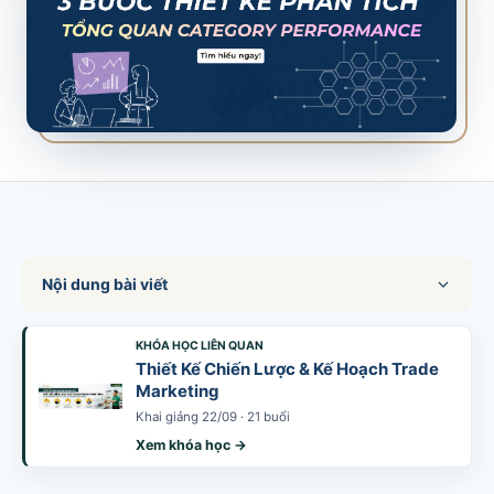
SALES & DISTRIBUTION
Modern Trade Key Account Management
Quản trị khách hàng trọng điểm kênh hiện đại
Design Winning Ecommerce Channel
Chiến lược kênh thương mại điện tử
LỊCH HỌC
Xem lịch khai giảng tất cả khóa học
Nội dung bài viết
Đăng ký ngay →
KHÓA HỌC LIÊN QUAN
Thiết Kế Chiến Lược & Kế Hoạch Trade
Marketing
Khai giảng 22/09 · 21 buổi
Xem khóa học →