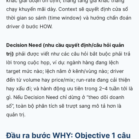
khác giai đoạn ổn định; tháng tăng giá khác tháng
chạy khuyến mãi dày. Context sẽ quyết định cửa sổ
thời gian so sánh (time window) và hướng chẩn đoán
driver ở bước HOW.
Decision Need (nhu cầu quyết định/câu hỏi quản
trị)
phải được viết như các câu hỏi bắt buộc phải trả
lời trong cuộc họp, ví dụ: ngành hàng đang lệch
target mức nào; lệch nằm ở kênh/vùng nào; driver
đến từ volume hay price/mix; run-rate đang cải thiện
hay xấu đi; và hành động ưu tiên trong 2–4 tuần tới là
gì. Nếu Decision Need chỉ dừng ở “theo dõi doanh
số”, toàn bộ phân tích sẽ trượt sang mô tả hơn là
quản trị.
Đầu ra bước WHY: Objective 1 câu