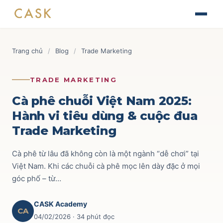
Skip
The Journey of Brand Building
to
Thiết kế chiến lược & kế hoạch Marketing
Tài liệu
content
Finance for Non-Finance Managers
Blog
Trang chủ
/
Blog
/
Trade Marketing
Tài chính ứng dụng cho quản lý thương mại
Tin tức
AOP - Annual Operating Plan
Brand & Marketing
118
TRADE MARKETING
Lập kế hoạch kinh doanh hàng năm
Sự kiện
Trade Marketing
110
Cà phê chuỗi Việt Nam 2025:
TRADE & CHANNEL
Hành vi tiêu dùng & cuộc đua
Liên hệ
Route to Market
52
Trade Marketing
Impactful Trade Marketing Management
Ecommerce
69
Thiết kế chiến lược & kế hoạch Trade Marketing
Cà phê từ lâu đã không còn là một ngành “dễ chơi” tại
Commercial Finance
59
Việt Nam. Khi các chuỗi cà phê mọc lên dày đặc ở mọi
Data-driven Trade Marketing Excellence
góc phố – từ…
Phân tích dữ liệu Trade Marketing
Key Account
42
Route To Market Strategy
CASK Academy
Xây dựng hệ thống phân phối & đội sales
CA
04/02/2026
· 34 phút đọc