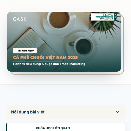
SALES & DISTRIBUTION
Modern Trade Key Account Management
Quản trị khách hàng trọng điểm kênh hiện đại
Design Winning Ecommerce Channel
Chiến lược kênh thương mại điện tử
LỊCH HỌC
Xem lịch khai giảng tất cả khóa học
Đăng ký ngay →
Nội dung bài viết
KHÓA HỌC LIÊN QUAN