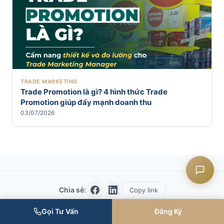
Liên hệ CASK
Chat Zalo
TRADE MARKETING
Trade Promotion là gì? 4 hình thức Trade
Promotion giúp đẩy mạnh doanh thu
Chat Facebook
03/07/2026
Yêu cầu tư vấn
Chia sẻ:
Copy link
Gọi Tư Vấn
Đăng Ký