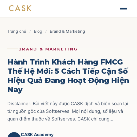
Skip
The Journey of Brand Building
to
Thiết kế chiến lược & kế hoạch Marketing
Tài liệu
content
Finance for Non-Finance Managers
Blog
Trang chủ
/
Blog
/
Brand & Marketing
Tài chính ứng dụng cho quản lý thương mại
Tin tức
AOP - Annual Operating Plan
Brand & Marketing
118
BRAND & MARKETING
Lập kế hoạch kinh doanh hàng năm
Sự kiện
Trade Marketing
110
Hành Trình Khách Hàng FMCG
TRADE & CHANNEL
Thế Hệ Mới: 5 Cách Tiếp Cận Số
Liên hệ
Route to Market
52
Hiệu Quả Đang Hoạt Động Hiện
Impactful Trade Marketing Management
Ecommerce
69
Nay
Thiết kế chiến lược & kế hoạch Trade Marketing
Commercial Finance
59
Disclaimer: Bài viết này được CASK dịch và biên soạn lại
Data-driven Trade Marketing Excellence
Phân tích dữ liệu Trade Marketing
từ nguồn gốc của Softserves. Mọi nội dung, số liệu và
Key Account
42
quan điểm thuộc về Softserves. CASK chỉ cung…
Route To Market Strategy
Xây dựng hệ thống phân phối & đội sales
CASK Academy