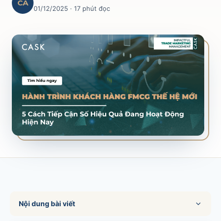
CA
01/12/2025
· 17 phút đọc
SALES & DISTRIBUTION
Modern Trade Key Account Management
Quản trị khách hàng trọng điểm kênh hiện đại
Design Winning Ecommerce Channel
Chiến lược kênh thương mại điện tử
LỊCH HỌC
Xem lịch khai giảng tất cả khóa học
Đăng ký ngay →
Nội dung bài viết