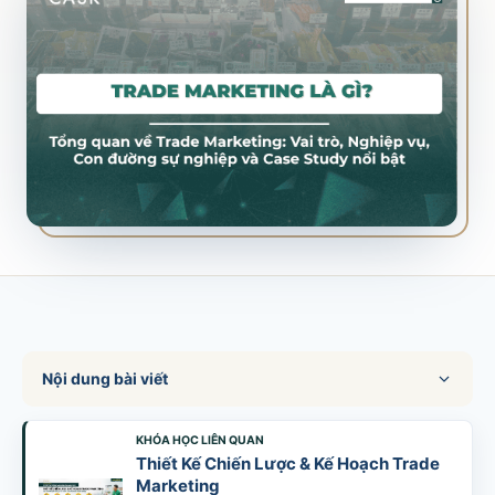
SALES & DISTRIBUTION
Modern Trade Key Account Management
Quản trị khách hàng trọng điểm kênh hiện đại
Design Winning Ecommerce Channel
Chiến lược kênh thương mại điện tử
LỊCH HỌC
Xem lịch khai giảng tất cả khóa học
Đăng ký ngay →
Nội dung bài viết
KHÓA HỌC LIÊN QUAN
Thiết Kế Chiến Lược & Kế Hoạch Trade
Marketing