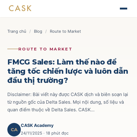
Skip
The Journey of Brand Building
to
Thiết kế chiến lược & kế hoạch Marketing
Tài liệu
content
Finance for Non-Finance Managers
Blog
Trang chủ
/
Blog
/
Route to Market
Tài chính ứng dụng cho quản lý thương mại
Tin tức
AOP - Annual Operating Plan
Brand & Marketing
118
ROUTE TO MARKET
Lập kế hoạch kinh doanh hàng năm
Sự kiện
Trade Marketing
110
FMCG Sales: Làm thế nào để
TRADE & CHANNEL
tăng tốc chiến lược và luôn dẫn
Liên hệ
Route to Market
52
đầu thị trường?
Impactful Trade Marketing Management
Ecommerce
69
Thiết kế chiến lược & kế hoạch Trade Marketing
Disclaimer: Bài viết này được CASK dịch và biên soạn lại
Commercial Finance
59
từ nguồn gốc của Delta Sales. Mọi nội dung, số liệu và
Data-driven Trade Marketing Excellence
quan điểm thuộc về Delta Sales. CASK…
Phân tích dữ liệu Trade Marketing
Key Account
42
Route To Market Strategy
CASK Academy
Xây dựng hệ thống phân phối & đội sales
CA
24/11/2025
· 18 phút đọc