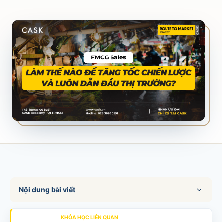
SALES & DISTRIBUTION
Modern Trade Key Account Management
Quản trị khách hàng trọng điểm kênh hiện đại
Design Winning Ecommerce Channel
Chiến lược kênh thương mại điện tử
LỊCH HỌC
Xem lịch khai giảng tất cả khóa học
Đăng ký ngay →
Nội dung bài viết
KHÓA HỌC LIÊN QUAN