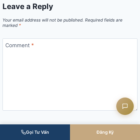
Leave a Reply
Your email address will not be published.
Required fields are
marked
*
Liên hệ CASK
Comment
*
Chat Zalo
Chat Facebook
Yêu cầu tư vấn
Gọi Tư Vấn
Đăng Ký
Name
*