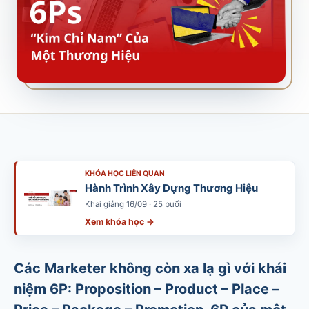
SALES & DISTRIBUTION
Modern Trade Key Account Management
Quản trị khách hàng trọng điểm kênh hiện đại
Design Winning Ecommerce Channel
Chiến lược kênh thương mại điện tử
LỊCH HỌC
Xem lịch khai giảng tất cả khóa học
KHÓA HỌC LIÊN QUAN
Đăng ký ngay →
Hành Trình Xây Dựng Thương Hiệu
Khai giảng 16/09 · 25 buổi
Xem khóa học →
Các Marketer không còn xa lạ gì với khái
niệm 6P: Proposition – Product – Place –