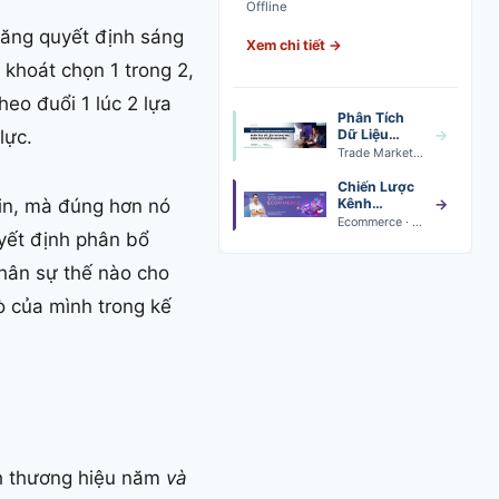
Offline
năng quyết định sáng
Xem chi tiết →
 khoát chọn 1 trong 2,
heo đuổi 1 lúc 2 lựa
Phân Tích
lực.
Dữ Liệu
→
Trade
Trade Marketing Data Analytics · Khai giảng 24/08
Marketing
Chiến Lược
tin, mà đúng hơn nó
Kênh
→
Thương Mại
Ecommerce · Khai giảng 24/08
yết định phân bổ
Điện Tử
nhân sự thế nào cho
rò của mình trong kế
h thương hiệu năm
và