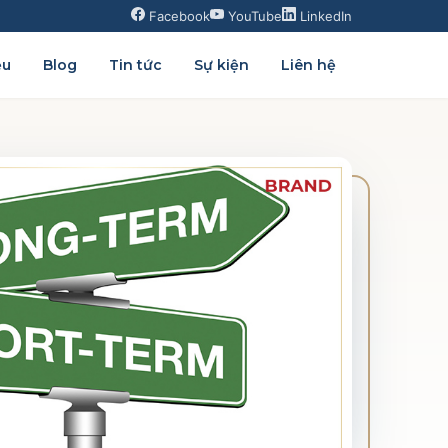
Facebook
YouTube
LinkedIn
ệu
Blog
Tin tức
Sự kiện
Liên hệ