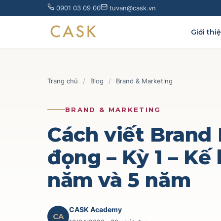
Skip
0901 03 09 00
tuvan@cask.vn
to
content
Giới thi
Trang chủ
/
Blog
/
Brand & Marketing
BRAND & MARKETING
Cách viết Brand 
đọng – Kỳ 1 – Kế
năm và 5 năm
CASK Academy
CA