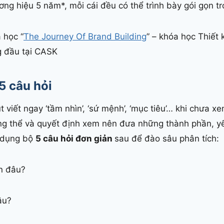
ương hiệu 5 năm*, mỗi cái đều có thể trình bày gói gọn tr
 học “
The Journey Of Brand Building
” – khóa học Thiết 
g đầu tại CASK
5 câu hỏi
 viết ngay ‘tầm nhìn’, ‘sứ mệnh’, ‘mục tiêu’… khi chưa x
ổng thể và quyết định xem nên đưa những thành phần, y
ử dụng bộ
5 câu hỏi đơn giản
sau để đào sâu phân tích:
ến đâu?
âu?