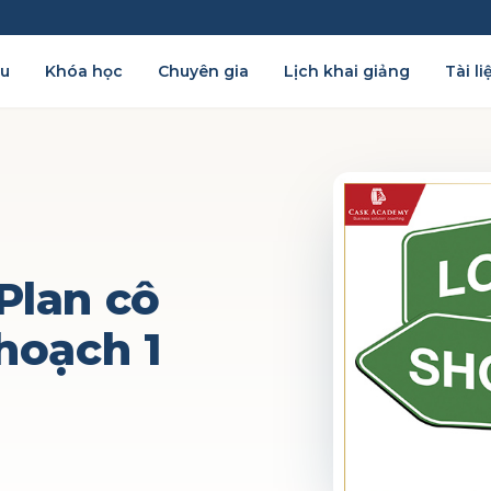
ệu
Khóa học
Chuyên gia
Lịch khai giảng
Tài li
Plan cô
 hoạch 1