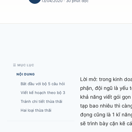
13/04/2020
· 30 phút đọc
☰ MỤC LỤC
NỘI DUNG
Lời mở: trong kinh do
Bắt đầu với bộ 5 câu hỏi
phận, đội ngũ là yếu t
Viết kế hoạch theo bộ 3
khả năng viết gói gọn
Tránh chi tiết thừa thãi
tạp bao nhiêu thì càng
Hai loại thừa thãi
đọng cũng là 1 kĩ năn
sẽ trình bày cặn kẽ c