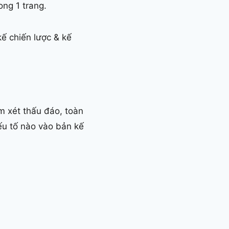
ong 1 trang.
kế chiến lược & kế
em xét thấu đáo, toàn
ếu tố nào vào bản kế