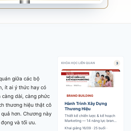
3
KHÓA HỌC LIÊN QUAN
 quán giữa các bộ
, ít ai ý thức hay có
h càng dài, càng phức
BRAND BUILDING
Hành Trình Xây Dựng
ch thương hiệu thật cô
Thương Hiệu
ệu quả hơn. Chương này
Thiết kế chiến lược & kế hoạch
Marketing — 14 năng lực brand
 đọng và tối ưu.
marketing từ market analysis
Khai giảng 16/09 · 25 buổi ·
đến brand plan execution