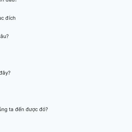
ục đích
đâu?
 đây?
úng ta đến được đó?