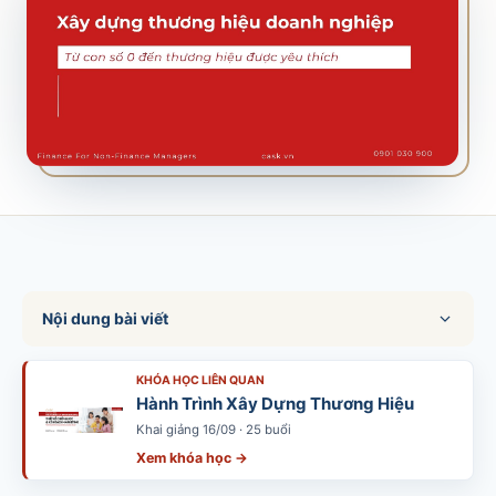
SALES & DISTRIBUTION
Modern Trade Key Account Management
Quản trị khách hàng trọng điểm kênh hiện đại
Design Winning Ecommerce Channel
Chiến lược kênh thương mại điện tử
LỊCH HỌC
Xem lịch khai giảng tất cả khóa học
Đăng ký ngay →
Nội dung bài viết
KHÓA HỌC LIÊN QUAN
Hành Trình Xây Dựng Thương Hiệu
Khai giảng 16/09 · 25 buổi
Xem khóa học →