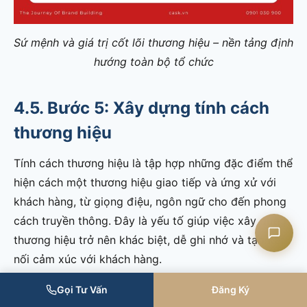
Sứ mệnh và giá trị cốt lõi thương hiệu – nền tảng định
hướng toàn bộ tổ chức
Liên hệ CASK
4.5. Bước 5: Xây dựng tính cách
Chat Zalo
thương hiệu
Chat Facebook
Tính cách thương hiệu là tập hợp những đặc điểm thể
hiện cách một thương hiệu giao tiếp và ứng xử với
Yêu cầu tư vấn
khách hàng, từ giọng điệu, ngôn ngữ cho đến phong
cách truyền thông. Đây là yếu tố giúp việc xây dựng
thương hiệu trở nên khác biệt, dễ ghi nhớ và tạo kết
nối cảm xúc với khách hàng.
Gọi Tư Vấn
Đăng Ký
Mỗi thương hiệu có thể lựa chọn một hình ảnh riêng,