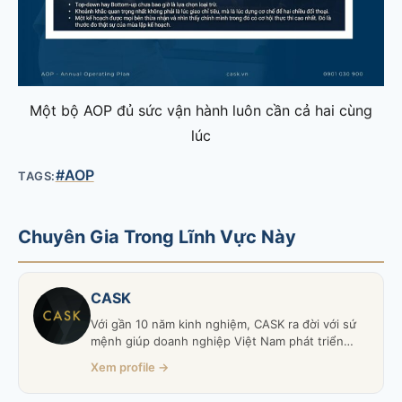
Một bộ AOP đủ sức vận hành luôn cần cả hai cùng
lúc
#AOP
TAGS:
Chuyên Gia Trong Lĩnh Vực Này
CASK
Với gần 10 năm kinh nghiệm, CASK ra đời với sứ
mệnh giúp doanh nghiệp Việt Nam phát triển
năng lực thương mại (Commercial Capability) —
Xem profile →
từ Trade Marketing, Sales, Key Account
Management đến Brand Building và Finance —