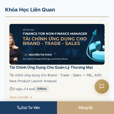
để cạnh tranh hiệu quả trong thị trường ngày
càng khốc liệt.
Khóa Học Liên Quan
Liên hệ CASK
Chat Zalo
Chat Facebook
Tài Chính Ứng Dụng Cho Quản Lý Thương Mại
Yêu cầu tư vấn
Tài chính ứng dụng cho Brand - Trade - Sales — P&L, AOP,
New Product Launch Analysis
2 ngày
4 buổi
Offline
Xem chi tiết →
Gọi Tư Vấn
Đăng Ký