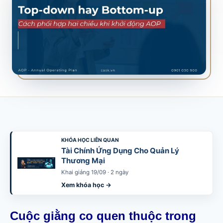
SALES & DISTRIBUTION
Modern Trade Key Account Management
Quản trị khách hàng trọng điểm kênh hiện đại
Design Winning Ecommerce Channel
Chiến lược kênh thương mại điện tử
LỊCH HỌC
Xem lịch khai giảng tất cả khóa học
Đăng ký ngay →
KHÓA HỌC LIÊN QUAN
Tài Chính Ứng Dụng Cho Quản Lý
Thương Mại
Khai giảng 19/09 · 2 ngày
Xem khóa học →
Cuộc giằng co quen thuộc trong