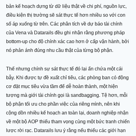
bản kế hoạch dựng từ dữ liệu thật về chi phí, nguồn lực,
điều kiện thị trường sẽ sát thực tế hơn nhiều so với con
số áp xuống từ trên. Các phân tích về dự báo tài chính
của Vena và Datarails đều ghi nhận rằng phương pháp
bottom-up cho độ chính xác cao hơn ở cấp vận hành, bởi
nó phản ánh đúng nhu cầu thật của từng bộ phận.
Thế nhưng chính sự sát thực tế đó lại ẩn chứa một cái
bẫy. Khi được tự đề xuất chỉ tiêu, các phòng ban có động
cơ đặt mục tiêu vừa tầm để dễ hoàn thành, một hiện
tượng mà giới tài chính gọi là sandbagging. Tệ hơn, mỗi
bộ phận tối ưu cho phần việc của riêng mình, nên khi
cộng dồn nhiều kế hoạch an toàn lại, doanh nghiệp nhận
về một bộ AOP thiếu tham vọng cùng một bức tranh chiến
lược rời rạc. Datarails lưu ý rằng nếu thiếu các giới hạn