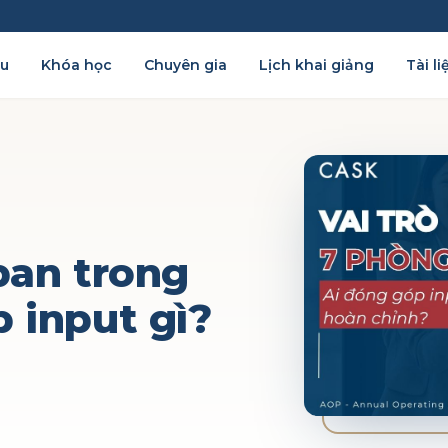
ệu
Khóa học
Chuyên gia
Lịch khai giảng
Tài li
ban trong
 input gì?