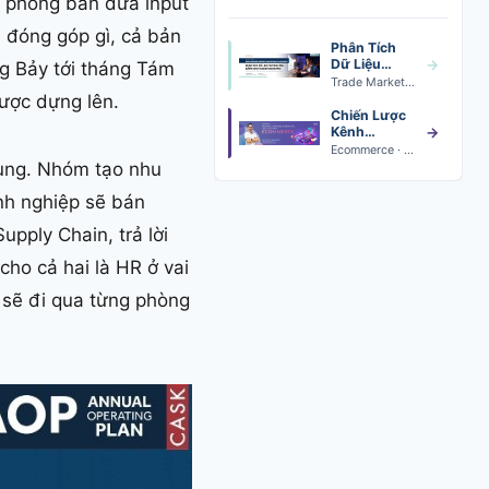
t phòng ban đưa input
n đóng góp gì, cả bản
Phân Tích
Dữ Liệu
→
ng Bảy tới tháng Tám
Trade
Trade Marketing Data Analytics · Khai giảng 24/08
Marketing
được dựng lên.
Chiến Lược
Kênh
→
Thương Mại
Ecommerce · Khai giảng 24/08
Điện Tử
dung. Nhóm tạo nhu
nh nghiệp sẽ bán
pply Chain, trả lời
cho cả hai là HR ở vai
t sẽ đi qua từng phòng