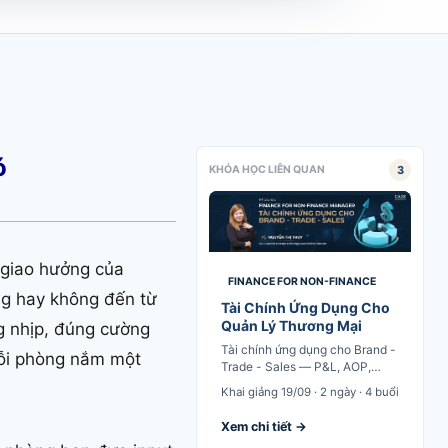
ó
3
KHÓA HỌC LIÊN QUAN
 giao hưởng của
FINANCE FOR NON-FINANCE
ng hay không đến từ
Tài Chính Ứng Dụng Cho
Quản Lý Thương Mại
g nhịp, đúng cường
Tài chính ứng dụng cho Brand -
mỗi phòng nắm một
Trade - Sales — P&L, AOP,
New Product Launch Analysis
Khai giảng 19/09 · 2 ngày · 4 buổi
Xem chi tiết →