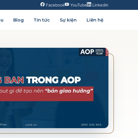
Facebook
YouTube
LinkedIn
ệu
Blog
Tin tức
Sự kiện
Liên hệ