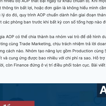
ến nhiều bộ AOP thất bại ngay từ khâu chuẩn bị. Khi mộ
t thông tin bất lợi, hoặc đơn giản là không hiểu mình cầ
ì lý do đó, quy trình AOP chuẩn dành hẳn giai đoạn thá
ut các phòng ban trước khi bất kỳ con số tổng hợp nào 
ia AOP có thể chia thành ba nhóm vai trò để dễ hình 
ing cùng Trade Marketing, chịu trách nhiệm trả lời doa
ng cách nào. Nhóm tạo năng lực gồm Production cùng Su
 và cung ứng được bao nhiêu với chi phí ra sao. Hỗ trợ 
i, còn Finance đứng ở vị trí điều phối toàn cục. Bài viế