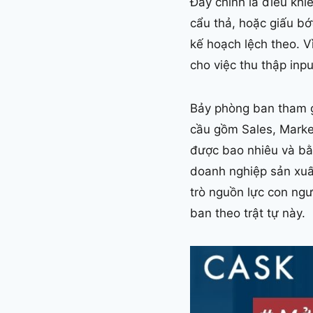
Đây chính là điều khi
cẩu thả, hoặc giấu bớ
kế hoạch lệch theo. V
cho việc thu thập inp
Bảy phòng ban tham g
cầu gồm Sales, Market
được bao nhiêu và bằ
doanh nghiệp sản xuất
trò nguồn lực con ngườ
ban theo trật tự này.