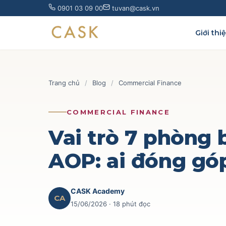
Skip
0901 03 09 00
tuvan@cask.vn
to
content
Giới thi
Trang chủ
/
Blog
/
Commercial Finance
COMMERCIAL FINANCE
Vai trò 7 phòng 
AOP: ai đóng góp
CASK Academy
CA
15/06/2026
· 18 phút đọc