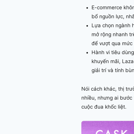
E-commerce không
bổ nguồn lực, nh
Lựa chọn ngành h
mở rộng nhanh trê
để vượt qua mức 
Hành vi tiêu dùn
khuyến mãi, Lazad
giải trí và tính 
Nói cách khác, thị tr
nhiều, nhưng ai bước 
cuộc đua khốc liệt.