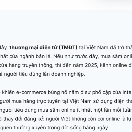
đây,
thương mại điện tử (TMĐT)
tại Việt Nam đã trở t
nhất của ngành bán lẻ. Nếu như trước đây, mua sắm onli
ửa hàng truyền thống, thì đến năm 2025, kênh online đ
cả người tiêu dùng lẫn doanh nghiệp.
o khiến e-commerce bùng nổ nằm ở sự phổ cập của Inte
gười mua hàng trực tuyến tại Việt Nam sử dụng điện th
gười tiêu dùng mua sắm online ít nhất một lần mỗi tuần
ã thay đổi đáng kể: người Việt không còn coi online là l
i quen thường xuyên trong đời sống hàng ngày.