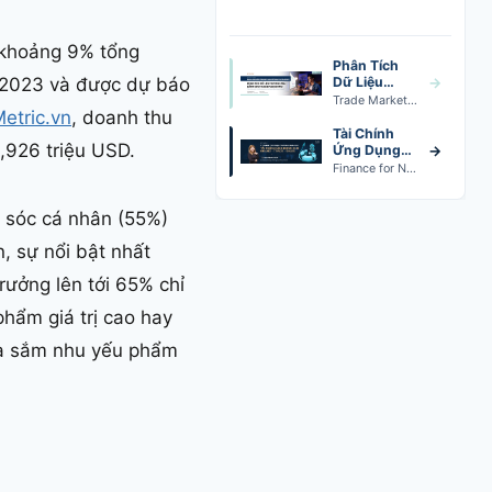
 khoảng 9% tổng
Phân Tích
 2023 và được dự báo
Dữ Liệu
→
Trade
Trade Marketing Data Analytics · Khai giảng 24/08
etric.vn
, doanh thu
Marketing
Tài Chính
,926 triệu USD.
Ứng Dụng
→
Cho Quản Lý
Finance for Non-Finance · Khai giảng 19/09
Thương Mại
m sóc cá nhân (55%)
, sự nổi bật nhất
ưởng lên tới 65% chỉ
hẩm giá trị cao hay
mua sắm nhu yếu phẩm