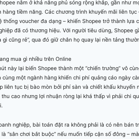
 Shopee nằm ở khả năng phủ sóng rộng khắp, gần như m
h hàng tiềm năng. Các chương trình khuyến mãi liên tục 
ệ thống voucher đa dạng – khiến Shopee trở thành lựa c
ghiệp đã có thương hiệu. Với người tiêu dùng, Shopee g
a gì cũng rẻ”, qua đó giữ chân họ quay lại nền tảng thườ
ang mua gì nhiều trên Online
hút này lại biến Shopee thành một “chiến trường” vô cùn
h cùng một ngành hàng khiến chi phí quảng cáo ngày cà
p liên tục bị bào mòn bởi phí sàn và chiết khấu khuyến m
thu cao nhưng lợi nhuận ròng lại khá thấp vì phải chi qu
i.
oanh nghiệp, bài toán đặt ra không phải là có nên bán 
là “sân chơi bắt buộc” nếu muốn tiếp cận số đông – mà