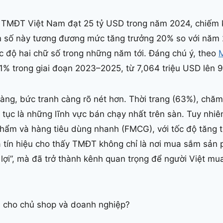
g TMĐT Việt Nam đạt 25 tỷ USD trong năm 2024, chiếm
n số này tương đương mức tăng trưởng 20% so với năm
tốc độ hai chữ số trong những năm tới. Đáng chú ý, theo
M
1% trong giai đoạn 2023–2025, từ 7,064 triệu USD lên 9
àng, bức tranh càng rõ nét hơn. Thời trang (63%), chă
 tục là những lĩnh vực bán chạy nhất trên sàn. Tuy nhiên
hẩm và hàng tiêu dùng nhanh (FMCG), với tốc độ tăng tr
 tín hiệu cho thấy TMĐT không chỉ là nơi mua sắm sản p
 lợi”, mà đã trở thành kênh quan trọng để người Việt 
gì cho chủ shop và doanh nghiệp?