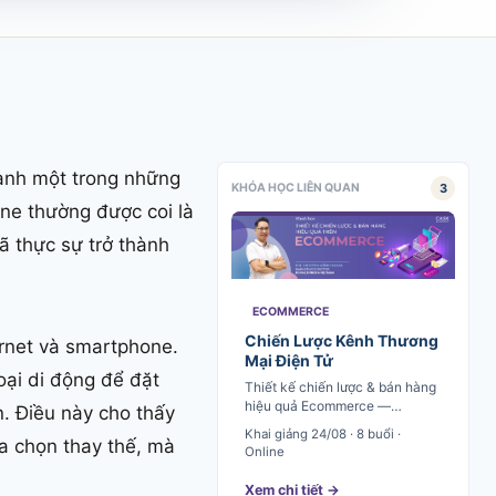
hành một trong những
3
KHÓA HỌC LIÊN QUAN
ne thường được coi là
ã thực sự trở thành
ECOMMERCE
Chiến Lược Kênh Thương
rnet và smartphone.
Mại Điện Tử
oại di động để đặt
Thiết kế chiến lược & bán hàng
hiệu quả Ecommerce —
. Điều này cho thấy
Shopee, Lazada, TikTok Shop
Khai giảng 24/08 · 8 buổi ·
ựa chọn thay thế, mà
Online
Xem chi tiết →