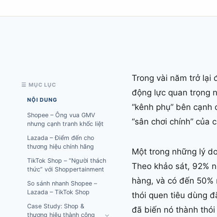
Trong vài năm trở lại 
☰ MỤC LỤC
động lực quan trọng 
NỘI DUNG
“kênh phụ” bên cạnh c
Shopee – Ông vua GMV
“sân chơi chính” của 
nhưng cạnh tranh khốc liệt
Lazada – Điểm đến cho
thương hiệu chính hãng
Một trong những lý d
TikTok Shop – “Người thách
Theo khảo sát, 92% n
thức” với Shoppertainment
hàng, và có đến 50% n
So sánh nhanh Shopee –
Lazada – TikTok Shop
thói quen tiêu dùng đ
Case Study: Shop &
đã biến nó thành thó
thương hiệu thành công