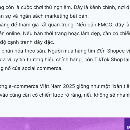
 còn là cuộc chơi thử nghiệm. Đây là kênh chính, nơi 
ân sự và ngân sách marketing bài bản.
àng để tham gia rất quan trọng. Nếu bán FMCG, đây là 
n online. Nếu bán thời trang hoặc làm đẹp, cần có chiến
độ cạnh tranh dày đặc.
g phân hóa theo sàn. Người mua hàng tìm đến Shopee v
a vì uy tín thương hiệu chính hãng, còn TikTok Shop lại
bùng nổ của social commerce.
ường e-commerce Việt Nam 2025 giống như một “bàn tiệc 
vào cũng cần có chiến lược rõ ràng, nếu không sẽ nhanh