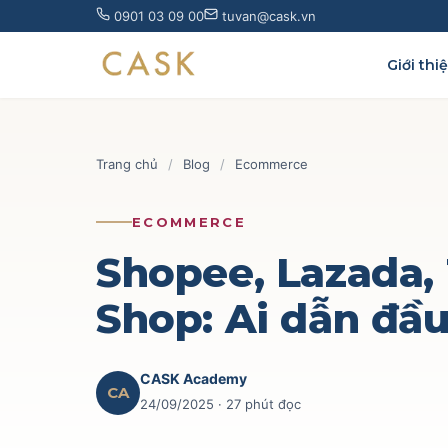
Skip
0901 03 09 00
tuvan@cask.vn
to
content
Giới thi
Trang chủ
/
Blog
/
Ecommerce
ECOMMERCE
Shopee, Lazada,
Shop: Ai dẫn đầ
CASK Academy
CA
24/09/2025
· 27 phút đọc