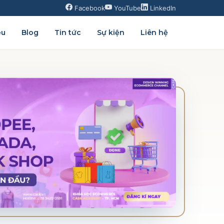
Facebook
YouTube
LinkedIn
ệu
Blog
Tin tức
Sự kiện
Liên hệ