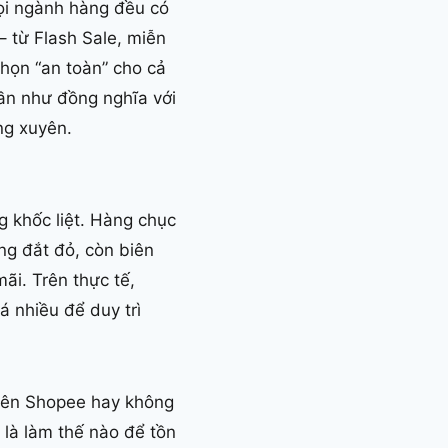
ọi ngành hàng đều có
– từ Flash Sale, miễn
họn “an toàn” cho cả
ần như đồng nghĩa với
ng xuyên.
g khốc liệt. Hàng chục
ng đắt đỏ, còn biên
ãi. Trên thực tế,
á nhiều để duy trì
trên Shopee hay không
 là làm thế nào để tồn