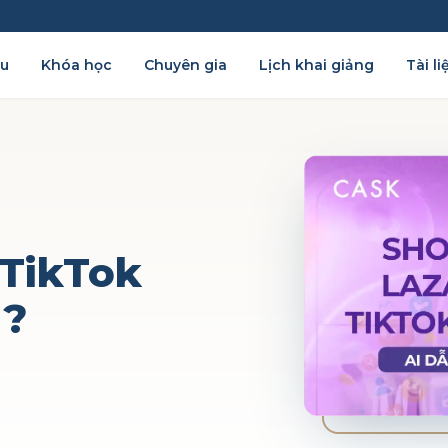
ệu
Khóa học
Chuyên gia
Lịch khai giảng
Tài li
 TikTok
u?